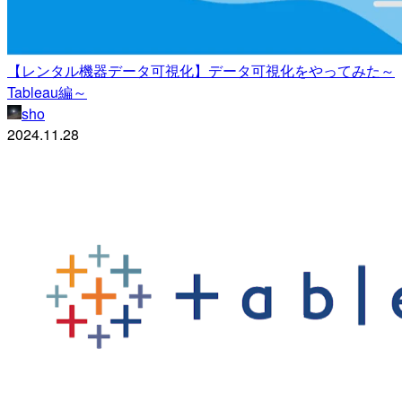
【レンタル機器データ可視化】データ可視化をやってみた～
Tableau編～
sho
2024.11.28