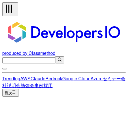
produced by Classmethod
Trending
AWS
Claude
Bedrock
Google Cloud
Azure
セミナー
会
社説明会
勉強会
事例
採用
目次