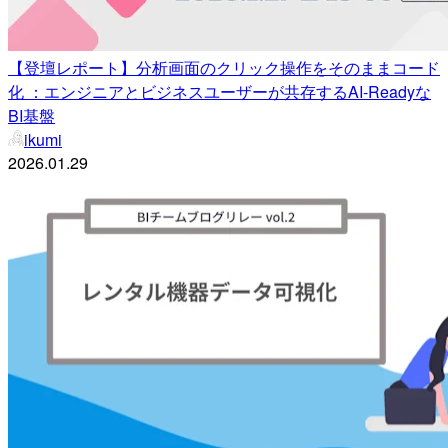
【登壇レポート】分析画面のクリック操作をそのままコード
化 ：エンジニアとビジネスユーザーが共存するAI-Readyな
BI基盤
ikumi
2026.01.29