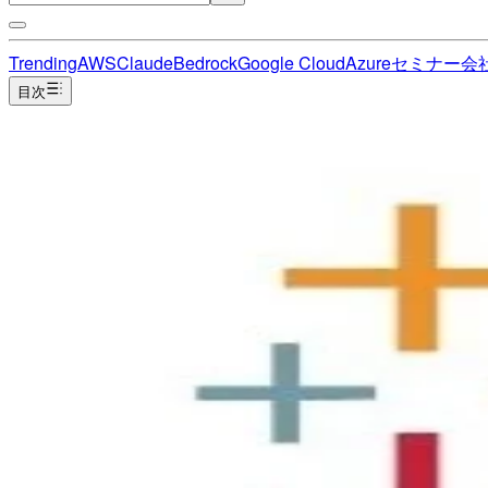
Trending
AWS
Claude
Bedrock
Google Cloud
Azure
セミナー
会
目次