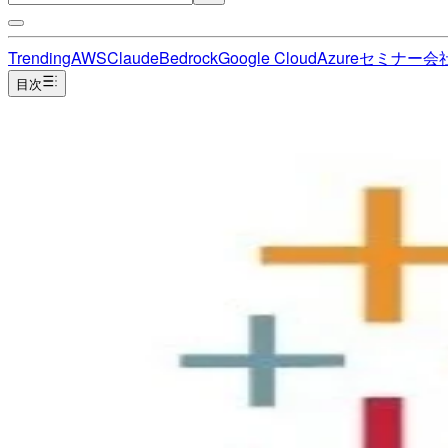
Trending
AWS
Claude
Bedrock
Google Cloud
Azure
セミナー
会
目次