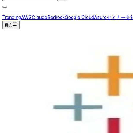
Trending
AWS
Claude
Bedrock
Google Cloud
Azure
セミナー
会
目次