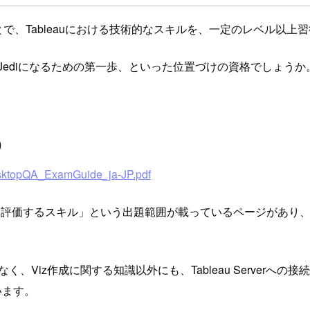
ことで、Tableauにおける技術的なスキルを、一定のレベル以
が、Jediになるための第一歩、といった位置づけの資格でしょうか。 かくい
）
ktopQA_ExamGuide_ja-JP.pdf
「評価するスキル」という出題範囲が載っているページがあり
、Viz作成に関する知識以外にも、Tableau Serverへの
います。