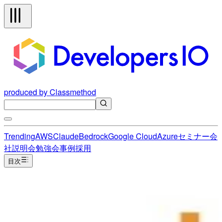
produced by Classmethod
Trending
AWS
Claude
Bedrock
Google Cloud
Azure
セミナー
会
社説明会
勉強会
事例
採用
目次