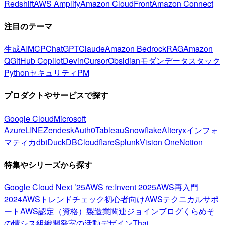
Redshift
AWS Amplify
Amazon CloudFront
Amazon Connect
注目のテーマ
生成AI
MCP
ChatGPT
Claude
Amazon Bedrock
RAG
Amazon
Q
GitHub Copilot
Devin
Cursor
Obsidian
モダンデータスタック
Python
セキュリティ
PM
プロダクトやサービスで探す
Google Cloud
Microsoft
Azure
LINE
Zendesk
Auth0
Tableau
Snowflake
Alteryx
インフォ
マティカ
dbt
DuckDB
Cloudflare
Splunk
Vision One
Notion
特集やシリーズから探す
Google Cloud Next ’25
AWS re:Invent 2025
AWS再入門
2024
AWSトレンドチェック
初心者向け
AWSテクニカルサポ
ート
AWS認定（資格）
製造業関連
ジョインブログ
くらめそ
の情シス
組織開発室の活動
デザイン
Thai