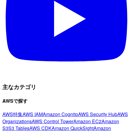
主なカテゴリ
AWSで探す
AWS特集
AWS IAM
Amazon Cognito
AWS Security Hub
AWS
Organizations
AWS Control Tower
Amazon EC2
Amazon
S3
S3 Tables
AWS CDK
Amazon QuickSight
Amazon