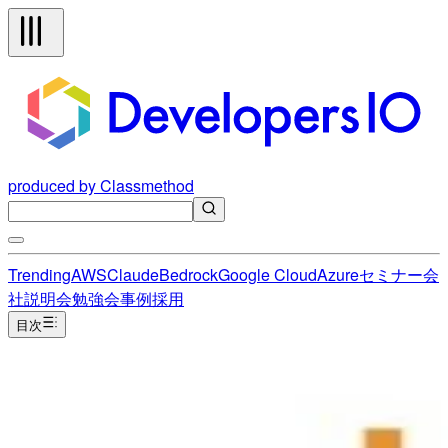
produced by Classmethod
Trending
AWS
Claude
Bedrock
Google Cloud
Azure
セミナー
会
社説明会
勉強会
事例
採用
目次