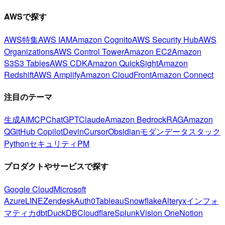
AWSで探す
AWS特集
AWS IAM
Amazon Cognito
AWS Security Hub
AWS
Organizations
AWS Control Tower
Amazon EC2
Amazon
S3
S3 Tables
AWS CDK
Amazon QuickSight
Amazon
Redshift
AWS Amplify
Amazon CloudFront
Amazon Connect
注目のテーマ
生成AI
MCP
ChatGPT
Claude
Amazon Bedrock
RAG
Amazon
Q
GitHub Copilot
Devin
Cursor
Obsidian
モダンデータスタック
Python
セキュリティ
PM
プロダクトやサービスで探す
Google Cloud
Microsoft
Azure
LINE
Zendesk
Auth0
Tableau
Snowflake
Alteryx
インフォ
マティカ
dbt
DuckDB
Cloudflare
Splunk
Vision One
Notion