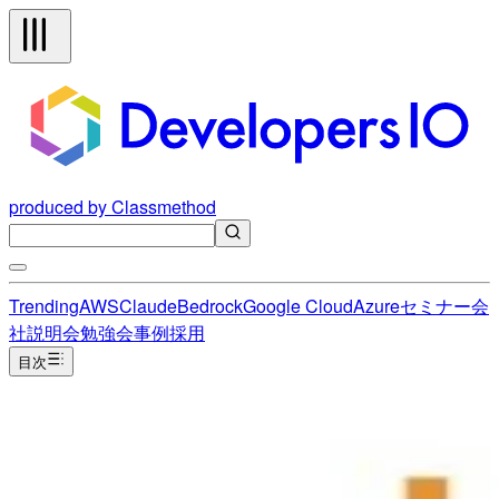
produced by Classmethod
Trending
AWS
Claude
Bedrock
Google Cloud
Azure
セミナー
会
社説明会
勉強会
事例
採用
目次