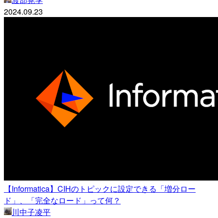
2024.09.23
【Informatica】CIHのトピックに設定できる「増分ロー
ド」、「完全なロード」って何？
川中子凌平