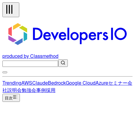
produced by Classmethod
Trending
AWS
Claude
Bedrock
Google Cloud
Azure
セミナー
会
社説明会
勉強会
事例
採用
目次