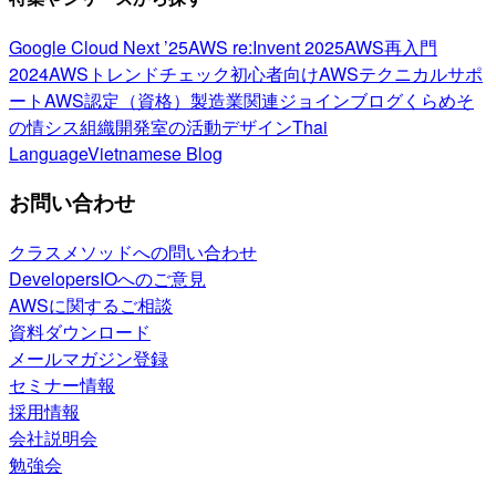
Google Cloud Next ’25
AWS re:Invent 2025
AWS再入門
2024
AWSトレンドチェック
初心者向け
AWSテクニカルサポ
ート
AWS認定（資格）
製造業関連
ジョインブログ
くらめそ
の情シス
組織開発室の活動
デザイン
Thai
Language
Vietnamese Blog
お問い合わせ
クラスメソッドへの問い合わせ
DevelopersIOへのご意見
AWSに関するご相談
資料ダウンロード
メールマガジン登録
セミナー情報
採用情報
会社説明会
勉強会