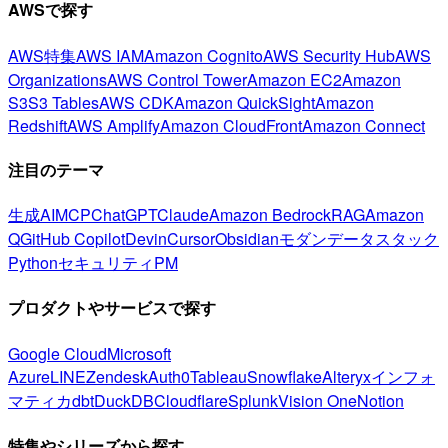
AWSで探す
AWS特集
AWS IAM
Amazon Cognito
AWS Security Hub
AWS
Organizations
AWS Control Tower
Amazon EC2
Amazon
S3
S3 Tables
AWS CDK
Amazon QuickSight
Amazon
Redshift
AWS Amplify
Amazon CloudFront
Amazon Connect
注目のテーマ
生成AI
MCP
ChatGPT
Claude
Amazon Bedrock
RAG
Amazon
Q
GitHub Copilot
Devin
Cursor
Obsidian
モダンデータスタック
Python
セキュリティ
PM
プロダクトやサービスで探す
Google Cloud
Microsoft
Azure
LINE
Zendesk
Auth0
Tableau
Snowflake
Alteryx
インフォ
マティカ
dbt
DuckDB
Cloudflare
Splunk
Vision One
Notion
特集やシリーズから探す