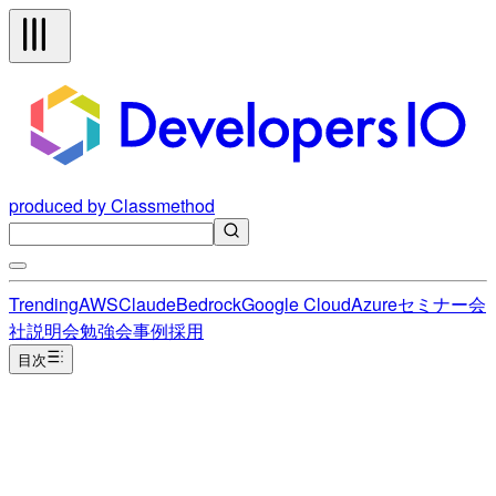
produced by Classmethod
Trending
AWS
Claude
Bedrock
Google Cloud
Azure
セミナー
会
社説明会
勉強会
事例
採用
目次