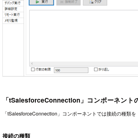
「tSalesforceConnection」コンポーネン
「tSalesforceConnection」コンポーネントでは接続
接続の種類