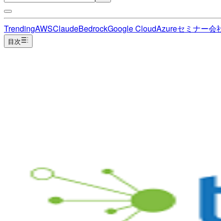
Trending
AWS
Claude
Bedrock
Google Cloud
Azure
セミナー
会
目次