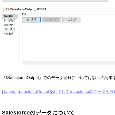
「tSalesforceOutput」でのデータ登録については
[Talend]tSalesforceOutputを利用してSalesforceのデータを登
Salesforceのデータについて