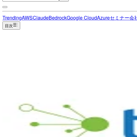
Trending
AWS
Claude
Bedrock
Google Cloud
Azure
セミナー
会
目次