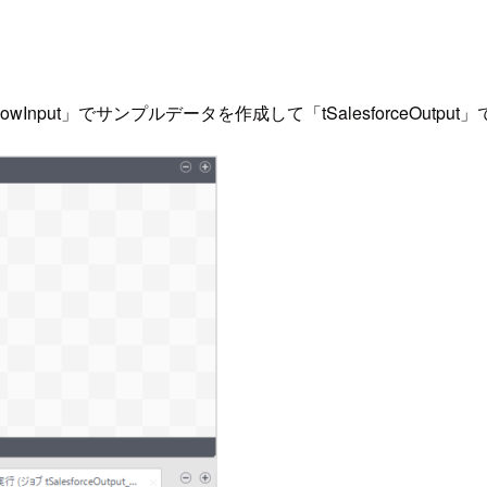
tFixedFlowInput」でサンプルデータを作成して「tSalesforceO