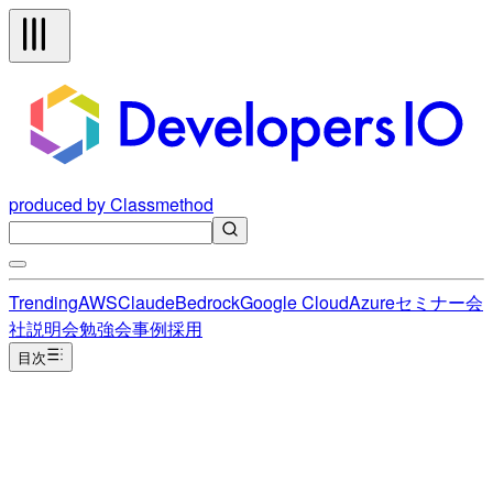
produced by Classmethod
Trending
AWS
Claude
Bedrock
Google Cloud
Azure
セミナー
会
社説明会
勉強会
事例
採用
目次