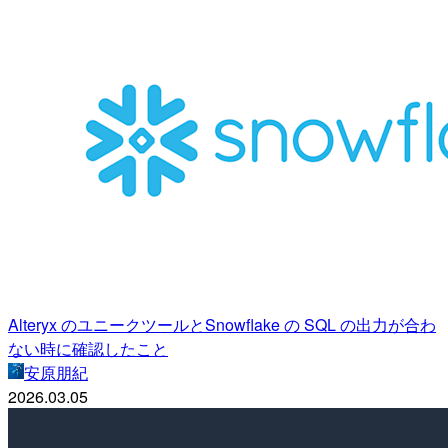
Alteryx のユニークツールとSnowflake の SQL の出力が合わ
ない時に確認したこと
安原朋紀
2026.03.05