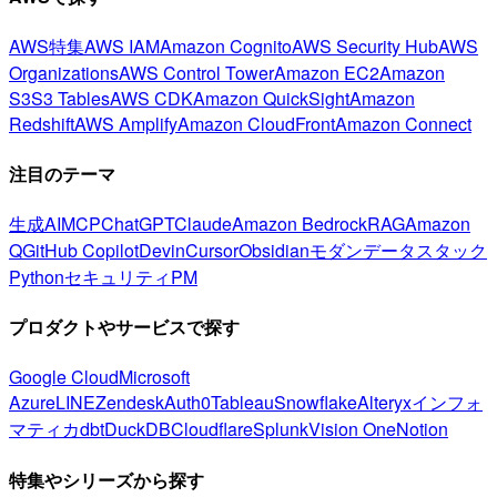
AWS特集
AWS IAM
Amazon Cognito
AWS Security Hub
AWS
Organizations
AWS Control Tower
Amazon EC2
Amazon
S3
S3 Tables
AWS CDK
Amazon QuickSight
Amazon
Redshift
AWS Amplify
Amazon CloudFront
Amazon Connect
注目のテーマ
生成AI
MCP
ChatGPT
Claude
Amazon Bedrock
RAG
Amazon
Q
GitHub Copilot
Devin
Cursor
Obsidian
モダンデータスタック
Python
セキュリティ
PM
プロダクトやサービスで探す
Google Cloud
Microsoft
Azure
LINE
Zendesk
Auth0
Tableau
Snowflake
Alteryx
インフォ
マティカ
dbt
DuckDB
Cloudflare
Splunk
Vision One
Notion
特集やシリーズから探す