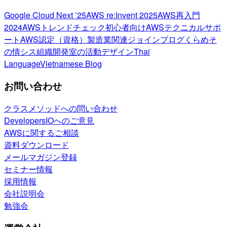
Google Cloud Next ’25
AWS re:Invent 2025
AWS再入門
2024
AWSトレンドチェック
初心者向け
AWSテクニカルサポ
ート
AWS認定（資格）
製造業関連
ジョインブログ
くらめそ
の情シス
組織開発室の活動
デザイン
Thai
Language
Vietnamese Blog
お問い合わせ
クラスメソッドへの問い合わせ
DevelopersIOへのご意見
AWSに関するご相談
資料ダウンロード
メールマガジン登録
セミナー情報
採用情報
会社説明会
勉強会