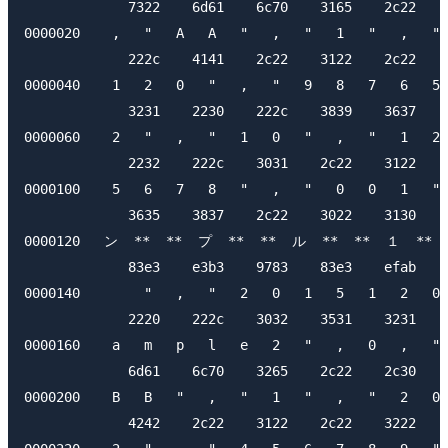
             7322    6d61    6c70    3165    2c22    
0000020    ,   "   A   A   "   ,   "   1   "   ,   " 
             222c    4141    2c22    3122    2c22    
0000040    1   2   0   "   ,   "   9   8   7   6   5 
             3231    2230    222c    3839    3637    
0000060    2   "   ,   "   1   0   "   ,   "   1   2 
             2232    222c    3031    2c22    3122    
0000100    5   6   7   8   "   ,   "   0   0   1   " 
             3635    3837    2c22    3022    3130    
0000120   ン  **  **  プ  **  **  ル  **  **  １  **  *
             83e3    e3b3    9783    83e3    efab    
0000140        "   ,   "   2   0   1   5   1   2   0 
             2220    222c    3032    3531    3231    
0000160    a   m   p   l   e   2   "   ,   0   ,   " 
             6d61    6c70    3265    2c22    2c30    
0000200    B   B   "   ,   "   1   "   ,   "   2   0 
             4242    2c22    3122    2c22    3222    