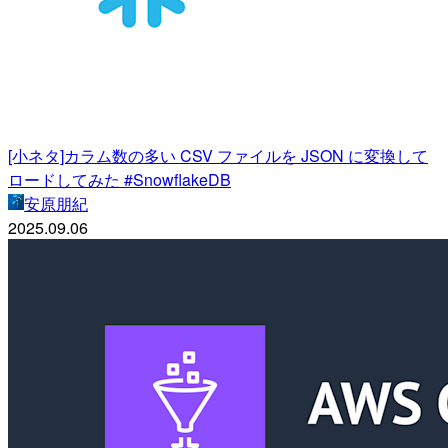
[小ネタ]カラム数の多い CSV ファイルを JSON に変換して
ロードしてみた #SnowflakeDB
安原朋紀
2025.09.06