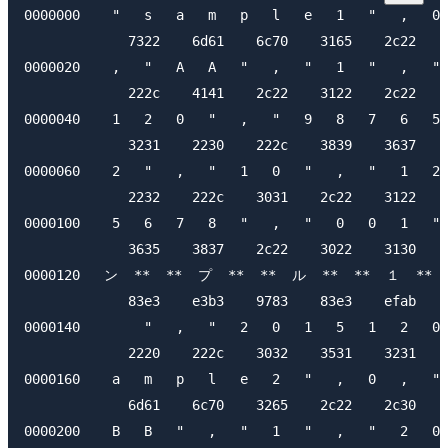
0000000    "   s   a   m   p   l   e   1   "   ,   0 
             7322    6d61    6c70    3165    2c22    
0000020    ,   "   A   A   "   ,   "   1   "   ,   " 
             222c    4141    2c22    3122    2c22    
0000040    1   2   0   "   ,   "   9   8   7   6   5 
             3231    2230    222c    3839    3637    
0000060    2   "   ,   "   1   0   "   ,   "   1   2 
             2232    222c    3031    2c22    3122    
0000100    5   6   7   8   "   ,   "   0   0   1   " 
             3635    3837    2c22    3022    3130    
0000120   ン  **  **  プ  **  **  ル  **  **  １  **  *
             83e3    e3b3    9783    83e3    efab    
0000140        "   ,   "   2   0   1   5   1   2   0 
             2220    222c    3032    3531    3231    
0000160    a   m   p   l   e   2   "   ,   0   ,   " 
             6d61    6c70    3265    2c22    2c30    
0000200    B   B   "   ,   "   1   "   ,   "   2   0 