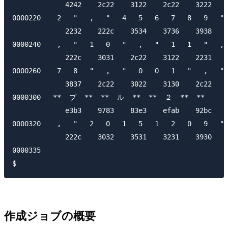
             4242    2c22    3122    2c22    3222    
0000220    2   "   ,   "   4   5   6   7   8   9   " 
             2232    222c    3534    3736    3938    
0000240    ,   "   1   0   "   ,   "   1   1   "   , 
             222c    3031    2c22    3122    2231    
0000260    7   8   "   ,   "   0   0   1   "   ,   "
             3837    2c22    3022    3130    2c22    
0000300   **  プ  **  **  ル  **  **  ２  **  **       
             e3b3    9783    83e3    efab    92bc    
0000320    ,   "   2   0   1   5   1   2   0   9   " 
             222c    3032    3531    3231    3930    
0000335

作成ジョブの概要