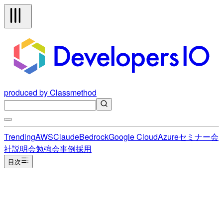
produced by Classmethod
Trending
AWS
Claude
Bedrock
Google Cloud
Azure
セミナー
会
社説明会
勉強会
事例
採用
目次