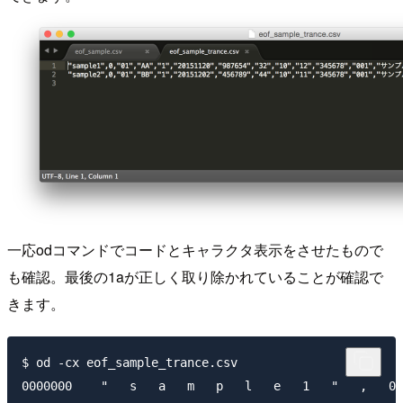
一応odコマンドでコードとキャラクタ表示をさせたもので
も確認。最後の1aが正しく取り除かれていることが確認で
きます。
$ od -cx eof_sample_trance.csv 

0000000    "   s   a   m   p   l   e   1   "   ,   0 