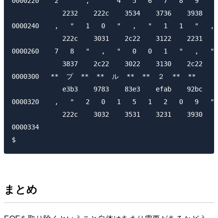
0000220    2   "   ,   "   4   5   6   7   8   9   " 
             2232    222c    3534    3736    3938    
0000240    ,   "   1   0   "   ,   "   1   1   "   , 
             222c    3031    2c22    3122    2231    
0000260    7   8   "   ,   "   0   0   1   "   ,   "
             3837    2c22    3022    3130    2c22    
0000300   **  プ  **  **  ル  **  **  ２  **  **       
             e3b3    9783    83e3    efab    92bc    
0000320    ,   "   2   0   1   5   1   2   0   9   " 
             222c    3032    3531    3231    3930    
0000334

まとめ