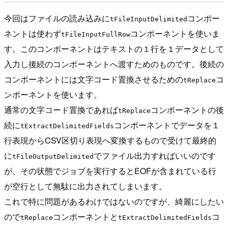
今回はファイルの読み込みに
コンポー
tFileInputDelimited
ネントは使わず
コンポーネントを使いま
tFileInputFullRow
す。このコンポーネントはテキストの１行を１データとして
入力し後続のコンポーネントへ渡すためのものです。後続の
コンポーネントには文字コード置換させるための
コ
tReplace
ンポーネントを使います。
通常の文字コード置換であれば
コンポーネントの後
tReplace
続に
コンポーネントでデータを１
tExtractDelimitedFields
行表現からCSV区切り表現へ変換するもので受けて最終的
に
でファイル出力すればいいのです
tFileOutputDelimited
が、その状態でジョブを実行するとEOFが含まれている行
が空行として無駄に出力されてしまいます。
これで特に問題があるわけではないのですが、綺麗にしたい
ので
コンポーネントと
コ
tReplace
tExtractDelimitedFields