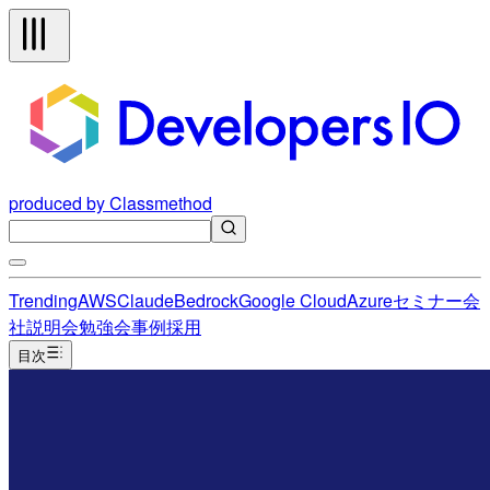
produced by Classmethod
Trending
AWS
Claude
Bedrock
Google Cloud
Azure
セミナー
会
社説明会
勉強会
事例
採用
目次