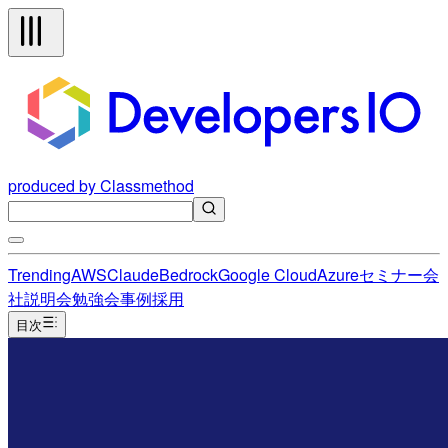
produced by Classmethod
Trending
AWS
Claude
Bedrock
Google Cloud
Azure
セミナー
会
社説明会
勉強会
事例
採用
目次