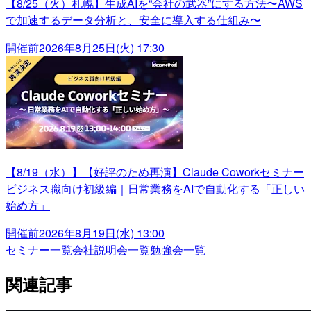
【8/25（火）札幌】生成AIを“会社の武器”にする方法〜AWS
で加速するデータ分析と、安全に導入する仕組み〜
開催前
2026年8月25日(火) 17:30
【8/19（水）】【好評のため再演】Claude Coworkセミナー
ビジネス職向け初級編｜日常業務をAIで自動化する「正しい
始め方」
開催前
2026年8月19日(水) 13:00
セミナー一覧
会社説明会一覧
勉強会一覧
関連記事