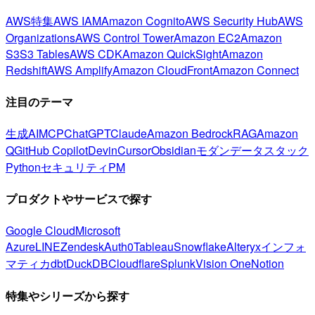
AWS特集
AWS IAM
Amazon Cognito
AWS Security Hub
AWS
Organizations
AWS Control Tower
Amazon EC2
Amazon
S3
S3 Tables
AWS CDK
Amazon QuickSight
Amazon
Redshift
AWS Amplify
Amazon CloudFront
Amazon Connect
注目のテーマ
生成AI
MCP
ChatGPT
Claude
Amazon Bedrock
RAG
Amazon
Q
GitHub Copilot
Devin
Cursor
Obsidian
モダンデータスタック
Python
セキュリティ
PM
プロダクトやサービスで探す
Google Cloud
Microsoft
Azure
LINE
Zendesk
Auth0
Tableau
Snowflake
Alteryx
インフォ
マティカ
dbt
DuckDB
Cloudflare
Splunk
Vision One
Notion
特集やシリーズから探す