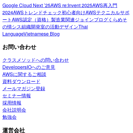
Google Cloud Next ’25
AWS re:Invent 2025
AWS再入門
2024
AWSトレンドチェック
初心者向け
AWSテクニカルサポ
ート
AWS認定（資格）
製造業関連
ジョインブログ
くらめそ
の情シス
組織開発室の活動
デザイン
Thai
Language
Vietnamese Blog
お問い合わせ
クラスメソッドへの問い合わせ
DevelopersIOへのご意見
AWSに関するご相談
資料ダウンロード
メールマガジン登録
セミナー情報
採用情報
会社説明会
勉強会
運営会社