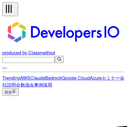
produced by Classmethod
Trending
AWS
Claude
Bedrock
Google Cloud
Azure
セミナー
会
社説明会
勉強会
事例
採用
目次