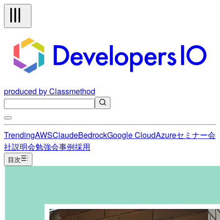
produced by Classmethod
Trending
AWS
Claude
Bedrock
Google Cloud
Azure
セミナー
会
社説明会
勉強会
事例
採用
目次