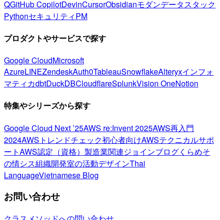
Q
GitHub Copilot
Devin
Cursor
Obsidian
モダンデータスタック
Python
セキュリティ
PM
プロダクトやサービスで探す
Google Cloud
Microsoft
Azure
LINE
Zendesk
Auth0
Tableau
Snowflake
Alteryx
インフォ
マティカ
dbt
DuckDB
Cloudflare
Splunk
Vision One
Notion
特集やシリーズから探す
Google Cloud Next ’25
AWS re:Invent 2025
AWS再入門
2024
AWSトレンドチェック
初心者向け
AWSテクニカルサポ
ート
AWS認定（資格）
製造業関連
ジョインブログ
くらめそ
の情シス
組織開発室の活動
デザイン
Thai
Language
Vietnamese Blog
お問い合わせ
クラスメソッドへの問い合わせ