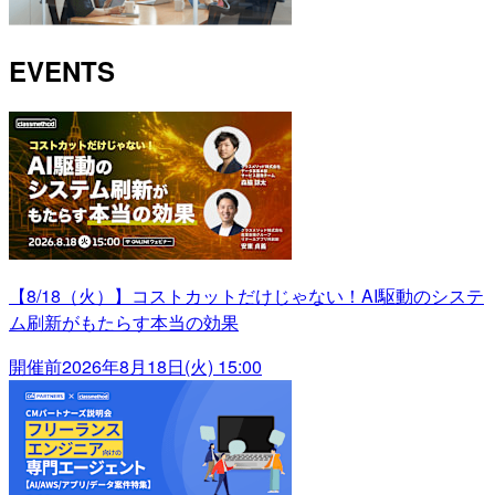
EVENTS
【8/18（火）】コストカットだけじゃない！AI駆動のシステ
ム刷新がもたらす本当の効果
開催前
2026年8月18日(火) 15:00