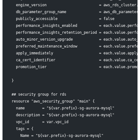
  engine_version                        = aws_rds_cluster.
  db_parameter_group_name               = aws_db_parameter
  publicly_accessible                   = false
  performance_insights_enabled          = each.value.perfo
  performance_insights_retention_period = each.value.perfo
  auto_minor_version_upgrade            = each.value.auto_
  preferred_maintenance_window          = each.value.prefe
  apply_immediately                     = each.value.apply
  ca_cert_identifier                    = each.value.ca_ce
  promotion_tier                        = each.value.promo
}
## security group for rds
resource "aws_security_group" "main" {
  name        = "${var.prefix}-sg-aurora-mysql"
  description = "${var.prefix}-sg-aurora-mysql"
  vpc_id      = var.vpc_id
  tags = {
    Name = "${var.prefix}-sg-aurora-mysql"