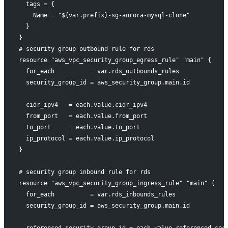
  tags = {
    Name = "${var.prefix}-sg-aurora-mysql-clone"
  }
}
# security group outbound rule for rds
resource "aws_vpc_security_group_egress_rule" "main" {
  for_each          = var.rds_outbounds_rules
  security_group_id = aws_security_group.main.id
  cidr_ipv4   = each.value.cidr_ipv4
  from_port   = each.value.from_port
  to_port     = each.value.to_port
  ip_protocol = each.value.ip_protocol
}
# security group inbound rule for rds
resource "aws_vpc_security_group_ingress_rule" "main" {
  for_each          = var.rds_inbounds_rules
  security_group_id = aws_security_group.main.id
  referenced_security_group_id = each.value.referenced_sec