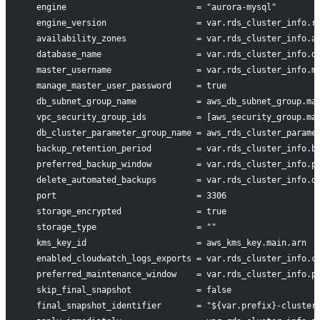
  engine                          = "aurora-mysql"
  engine_version                  = var.rds_cluster_info.r
  availability_zones              = var.rds_cluster_info.a
  database_name                   = var.rds_cluster_info.d
  master_username                 = var.rds_cluster_info.m
  manage_master_user_password     = true
  db_subnet_group_name            = aws_db_subnet_group.ma
  vpc_security_group_ids          = [aws_security_group.ma
  db_cluster_parameter_group_name = aws_rds_cluster_parame
  backup_retention_period         = var.rds_cluster_info.b
  preferred_backup_window         = var.rds_cluster_info.p
  delete_automated_backups        = var.rds_cluster_info.d
  port                            = 3306
  storage_encrypted               = true
  storage_type                    = ""
  kms_key_id                      = aws_kms_key.main.arn
  enabled_cloudwatch_logs_exports = var.rds_cluster_info.c
  preferred_maintenance_window    = var.rds_cluster_info.p
  skip_final_snapshot             = false
  final_snapshot_identifier       = "${var.prefix}-cluster