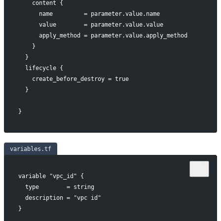
    content {
      name         = parameter.value.name
      value        = parameter.value.value
      apply_method = parameter.value.apply_method
    }
  }
  lifecycle {
    create_before_destroy = true
  }
}
variables.tf
variable "vpc_id" {
  type        = string
  description = "vpc id"
}