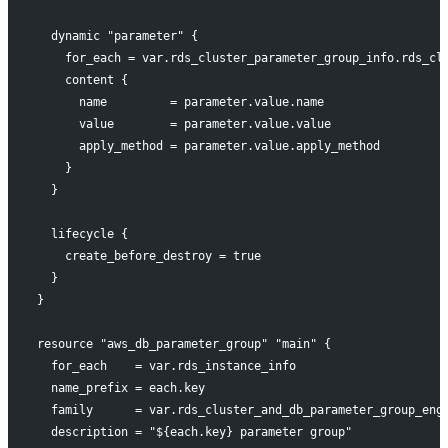
  dynamic "parameter" {
    for_each = var.rds_cluster_parameter_group_info.rds_cl
    content {
      name         = parameter.value.name
      value        = parameter.value.value
      apply_method = parameter.value.apply_method
    }
  }
  lifecycle {
    create_before_destroy = true
  }
}
resource "aws_db_parameter_group" "main" {
  for_each    = var.rds_instance_info
  name_prefix = each.key
  family      = var.rds_cluster_and_db_parameter_group_eng
  description = "${each.key} parameter group"