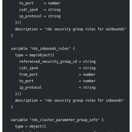
    to_port     = number
    cidr_ipv4   = string
    ip_protocol = string
  }))
  description = "rds security group rules for outbounds"
}
variable "rds_inbounds_rules" {
  type = map(object({
    referenced_security_group_id = string
    cidr_ipv4                    = string
    from_port                    = number
    to_port                      = number
    ip_protocol                  = string
  }))
  description = "rds security group rules for inbounds"
}
variable "rds_cluster_parameter_group_info" {
  type = object({