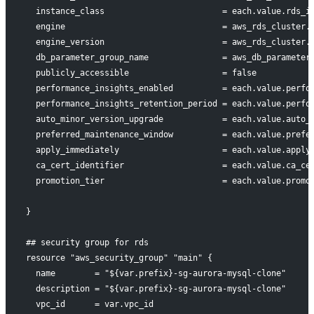
  instance_class                        = each.value.rds_i
  engine                                = aws_rds_cluster.
  engine_version                        = aws_rds_cluster.
  db_parameter_group_name               = aws_db_parameter
  publicly_accessible                   = false
  performance_insights_enabled          = each.value.perfo
  performance_insights_retention_period = each.value.perfo
  auto_minor_version_upgrade            = each.value.auto_
  preferred_maintenance_window          = each.value.prefe
  apply_immediately                     = each.value.apply
  ca_cert_identifier                    = each.value.ca_ce
  promotion_tier                        = each.value.promo
}
## security group for rds
resource "aws_security_group" "main" {
  name        = "${var.prefix}-sg-aurora-mysql-clone"
  description = "${var.prefix}-sg-aurora-mysql-clone"
  vpc_id      = var.vpc_id