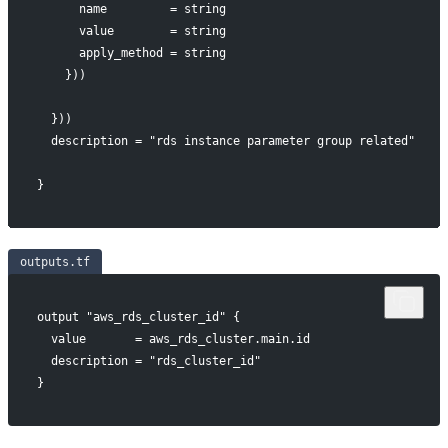
      name         = string
      value        = string
      apply_method = string
    }))
  }))
  description = "rds instance parameter group related"
}
outputs.tf
output "aws_rds_cluster_id" {
  value       = aws_rds_cluster.main.id
  description = "rds_cluster_id"
}