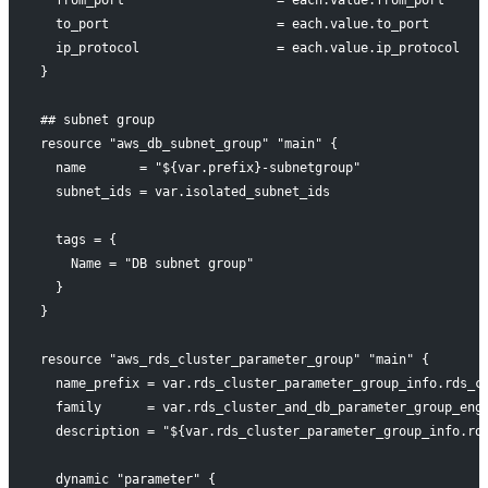
  to_port                      = each.value.to_port
  ip_protocol                  = each.value.ip_protocol
}
## subnet group
resource "aws_db_subnet_group" "main" {
  name       = "${var.prefix}-subnetgroup"
  subnet_ids = var.isolated_subnet_ids
  tags = {
    Name = "DB subnet group"
  }
}
resource "aws_rds_cluster_parameter_group" "main" {
  name_prefix = var.rds_cluster_parameter_group_info.rds_c
  family      = var.rds_cluster_and_db_parameter_group_eng
  description = "${var.rds_cluster_parameter_group_info.rd
  dynamic "parameter" {