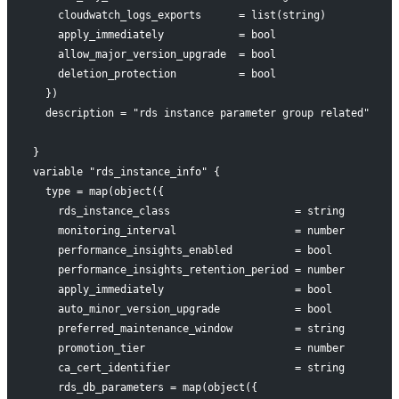
    cloudwatch_logs_exports      = list(string)
    apply_immediately            = bool
    allow_major_version_upgrade  = bool
    deletion_protection          = bool
  })
  description = "rds instance parameter group related"
}
variable "rds_instance_info" {
  type = map(object({
    rds_instance_class                    = string
    monitoring_interval                   = number
    performance_insights_enabled          = bool
    performance_insights_retention_period = number
    apply_immediately                     = bool
    auto_minor_version_upgrade            = bool
    preferred_maintenance_window          = string
    promotion_tier                        = number
    ca_cert_identifier                    = string
    rds_db_parameters = map(object({