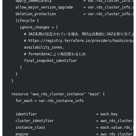
  apply_immediately               = var.rds_cluster_info.a
  allow_major_version_upgrade     = var.rds_cluster_info.a
  deletion_protection             = var.rds_cluster_info.d
  lifecycle {
    ignore_changes = [
      # 3AZ未満が設定されている場合、RDSは自動的に3AZを割
      # https://registry.terraform.io/providers/hashicorp/
      availability_zones,
      # formatdateにより毎回変わるため
      final_snapshot_identifier
    ]
  }
}
resource "aws_rds_cluster_instance" "main" {
  for_each = var.rds_instance_info
  identifier                            = each.key
  cluster_identifier                    = aws_rds_cluster.
  instance_class                        = each.value.rds_i
  engine                                = aws_rds_cluster.