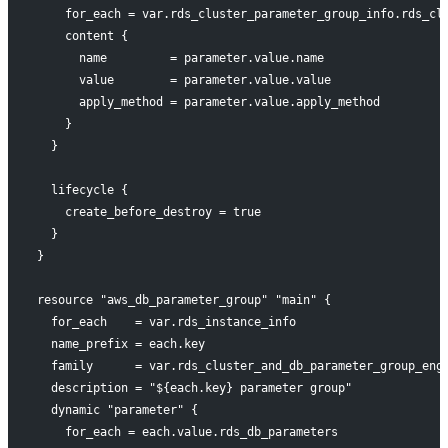
    for_each = var.rds_cluster_parameter_group_info.rds_cl
    content {
      name         = parameter.value.name
      value        = parameter.value.value
      apply_method = parameter.value.apply_method
    }
  }
  lifecycle {
    create_before_destroy = true
  }
}
resource "aws_db_parameter_group" "main" {
  for_each    = var.rds_instance_info
  name_prefix = each.key
  family      = var.rds_cluster_and_db_parameter_group_eng
  description = "${each.key} parameter group"
  dynamic "parameter" {
    for_each = each.value.rds_db_parameters