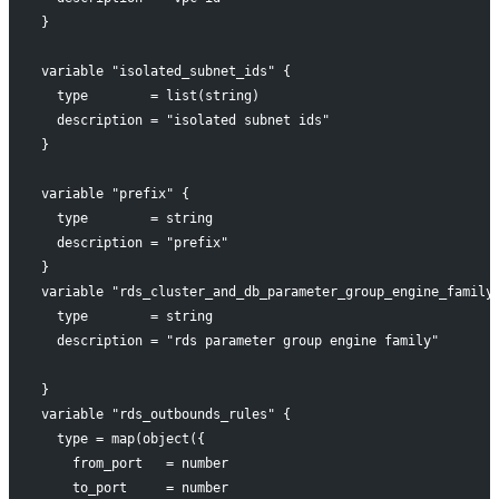
}
variable "isolated_subnet_ids" {
  type        = list(string)
  description = "isolated subnet ids"
}
variable "prefix" {
  type        = string
  description = "prefix"
}
variable "rds_cluster_and_db_parameter_group_engine_family
  type        = string
  description = "rds parameter group engine family"
}
variable "rds_outbounds_rules" {
  type = map(object({
    from_port   = number
    to_port     = number