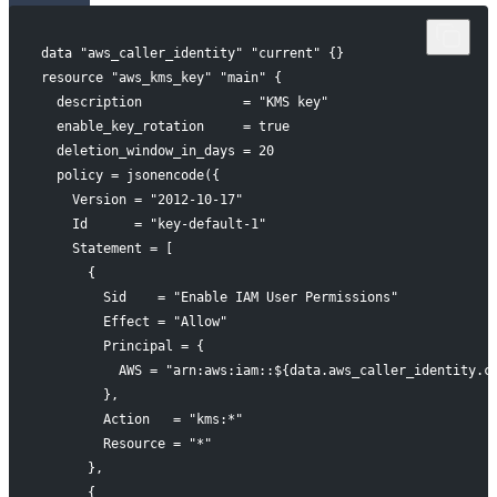
data "aws_caller_identity" "current" {}
resource "aws_kms_key" "main" {
  description             = "KMS key"
  enable_key_rotation     = true
  deletion_window_in_days = 20
  policy = jsonencode({
    Version = "2012-10-17"
    Id      = "key-default-1"
    Statement = [
      {
        Sid    = "Enable IAM User Permissions"
        Effect = "Allow"
        Principal = {
          AWS = "arn:aws:iam::${data.aws_caller_identity.c
        },
        Action   = "kms:*"
        Resource = "*"
      },
      {