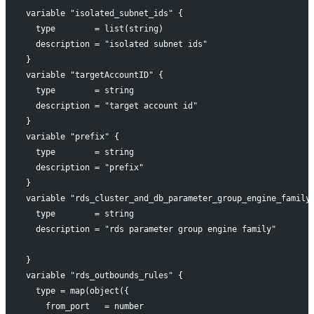
variable "isolated_subnet_ids" {
  type        = list(string)
  description = "isolated subnet ids"
}
variable "targetAccountID" {
  type        = string
  description = "target account id"
}
variable "prefix" {
  type        = string
  description = "prefix"
}
variable "rds_cluster_and_db_parameter_group_engine_family
  type        = string
  description = "rds parameter group engine family"
}
variable "rds_outbounds_rules" {
  type = map(object({
    from_port   = number