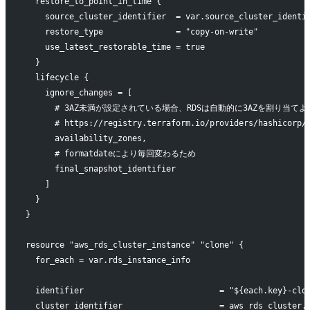
  restore_to_point_in_time {
    source_cluster_identifier  = var.source_cluster_identi
    restore_type               = "copy-on-write"
    use_latest_restorable_time = true
  }
  lifecycle {
    ignore_changes = [
      # 3AZ未満が設定されている場合、RDSは自動的に3AZを割り
      # https://registry.terraform.io/providers/hashicorp/
      availability_zones,
      # formatdateにより毎回変わるため
      final_snapshot_identifier
    ]
  }
}
resource "aws_rds_cluster_instance" "clone" {
  for_each = var.rds_instance_info
  identifier                            = "${each.key}-clo
  cluster_identifier                    = aws_rds_cluster.