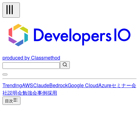
produced by Classmethod
Trending
AWS
Claude
Bedrock
Google Cloud
Azure
セミナー
会
社説明会
勉強会
事例
採用
目次