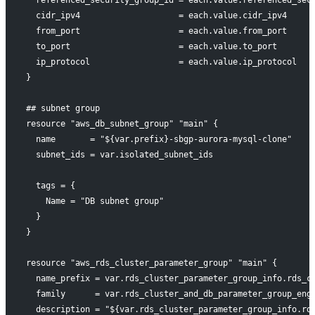
  cidr_ipv4                    = each.value.cidr_ipv4
  from_port                    = each.value.from_port
  to_port                      = each.value.to_port
  ip_protocol                  = each.value.ip_protocol
}
## subnet group
resource "aws_db_subnet_group" "main" {
  name       = "${var.prefix}-sbgp-aurora-mysql-clone"
  subnet_ids = var.isolated_subnet_ids
  tags = {
    Name = "DB subnet group"
  }
}
resource "aws_rds_cluster_parameter_group" "main" {
  name_prefix = var.rds_cluster_parameter_group_info.rds_c
  family      = var.rds_cluster_and_db_parameter_group_eng
  description = "${var.rds_cluster_parameter_group_info.rd