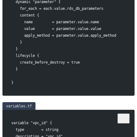
  dynamic "parameter" {
    for_each = each.value.rds_db_parameters
    content {
      name         = parameter.value.name
      value        = parameter.value.value
      apply_method = parameter.value.apply_method
    }
  }
  lifecycle {
    create_before_destroy = true
  }
}
variables.tf
variable "vpc_id" {
  type        = string
  description = "vpc id"