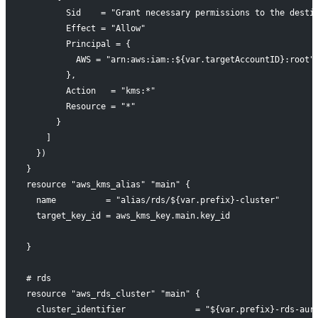
        Sid    = "Grant necessary permissions to the desti
        Effect = "Allow"
        Principal = {
          AWS = "arn:aws:iam::${var.targetAccountID}:root"
        },
        Action   = "kms:*"
        Resource = "*"
      }
    ]
  })
}
resource "aws_kms_alias" "main" {
  name          = "alias/rds/${var.prefix}-cluster"
  target_key_id = aws_kms_key.main.key_id
}
# rds
resource "aws_rds_cluster" "main" {
  cluster_identifier              = "${var.prefix}-rds-aur