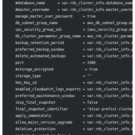
  #database_name      = var.rds_cluster_info.database_name
  #master_username    = var.rds_cluster_info.master_userna
  manage_master_user_password     = true
  db_subnet_group_name            = aws_db_subnet_group.ma
  vpc_security_group_ids          = [aws_security_group.ma
  db_cluster_parameter_group_name = aws_rds_cluster_parame
  backup_retention_period         = var.rds_cluster_info.b
  preferred_backup_window         = var.rds_cluster_info.p
  delete_automated_backups        = var.rds_cluster_info.d
  port                            = 3306
  #storage_encrypted               = true
  storage_type                    = ""
  kms_key_id                      = var.rds_cluster_info.k
  enabled_cloudwatch_logs_exports = var.rds_cluster_info.c
  preferred_maintenance_window    = var.rds_cluster_info.p
  skip_final_snapshot             = false
  final_snapshot_identifier       = "${var.prefix}-cluster
  apply_immediately               = var.rds_cluster_info.a
  allow_major_version_upgrade     = var.rds_cluster_info.a
  deletion_protection             = var.rds_cluster_info.d