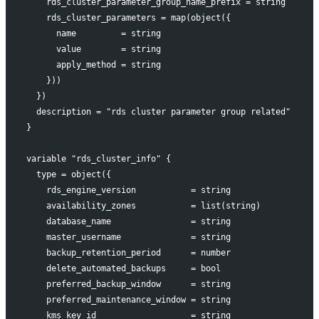
    rds_cluster_parameter_group_name_prefix = string
    rds_cluster_parameters = map(object({
      name         = string
      value        = string
      apply_method = string
    }))
  })
  description = "rds cluster parameter group related"
}
variable "rds_cluster_info" {
  type = object({
    rds_engine_version           = string
    availability_zones           = list(string)
    database_name                = string
    master_username              = string
    backup_retention_period      = number
    delete_automated_backups     = bool
    preferred_backup_window      = string
    preferred_maintenance_window = string
    kms_key_id                   = string