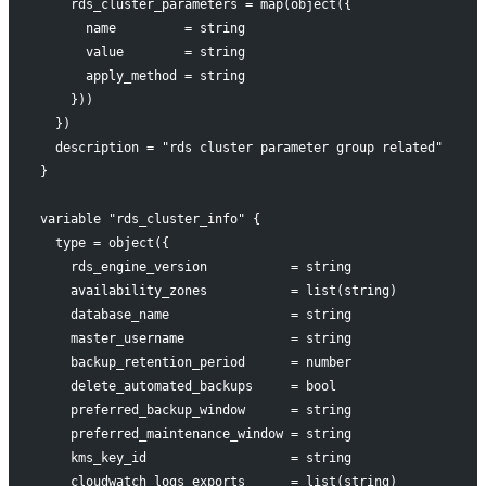
    rds_cluster_parameters = map(object({
      name         = string
      value        = string
      apply_method = string
    }))
  })
  description = "rds cluster parameter group related"
}
variable "rds_cluster_info" {
  type = object({
    rds_engine_version           = string
    availability_zones           = list(string)
    database_name                = string
    master_username              = string
    backup_retention_period      = number
    delete_automated_backups     = bool
    preferred_backup_window      = string
    preferred_maintenance_window = string
    kms_key_id                   = string
    cloudwatch_logs_exports      = list(string)