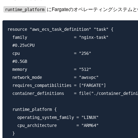
にFargateのオペレーティングシステ
runtime_platform
resource "aws_ecs_task_definition" "task" {

  family                   = "nginx-task"

  #0.25vCPU

  cpu                      = "256"

  #0.5GB

  memory                   = "512"

  network_mode             = "awsvpc"

  requires_compatibilities = ["FARGATE"]

  container_definitions    = file("./container_defini
  runtime_platform {

    operating_system_family = "LINUX"

    cpu_architecture        = "ARM64"

  }
