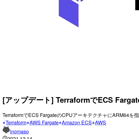
[アップデート] TerraformでECS 
TerraformでECS FargateのCPUアーキテクチャに
Terraform
AWS Fargate
Amazon ECS
AWS
inomaso
2021.12.14