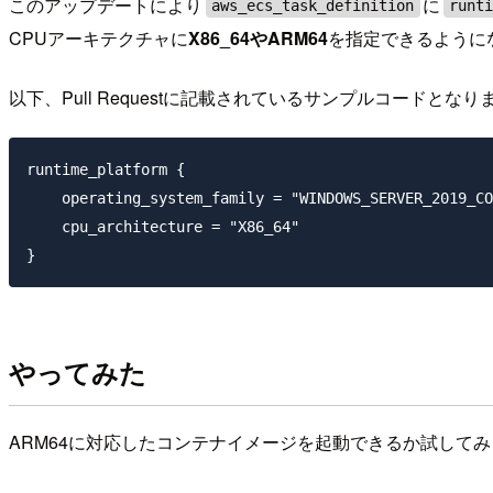
このアップデートにより
に
aws_ecs_task_definition
runt
CPUアーキテクチャに
X86_64やARM64
を指定できるように
以下、Pull Requestに記載されているサンプルコードとなり
runtime_platform {

    operating_system_family = "WINDOWS_SERVER_2019_CO
    cpu_architecture = "X86_64"

やってみた
ARM64に対応したコンテナイメージを起動できるか試して