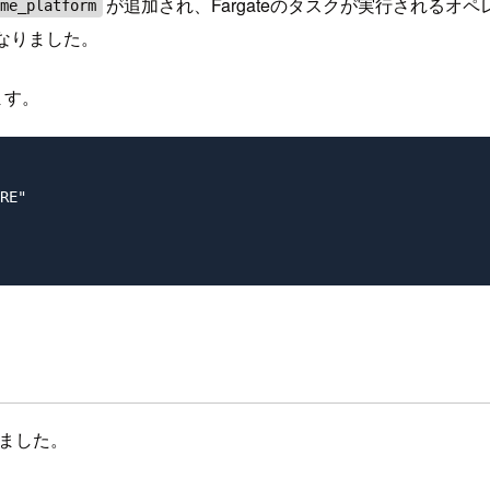
が追加され、Fargateのタスクが実行されるオ
ime_platform
なりました。
ます。
RE"

みました。