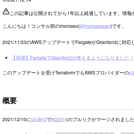
この記事は公開されてから1年以上経過しています。情報
こんにちは！コンサル部のinomaso(
@inomasosan
)です。
2021/11/23のAWSアップデートでFargateがGraviton2に
【待望】FargateでGraviton2が使えるようになりました！
このアップデートを受けTerraformでもAWSプロバイダーの
v3
概要
2021/12/10に
v3.69.0
で
#22016
のプルリクがマージされまし