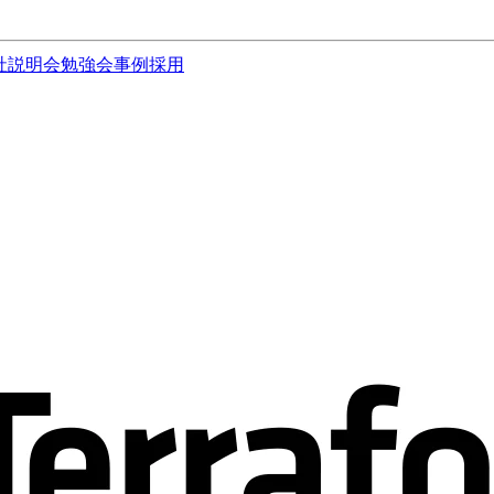
社説明会
勉強会
事例
採用