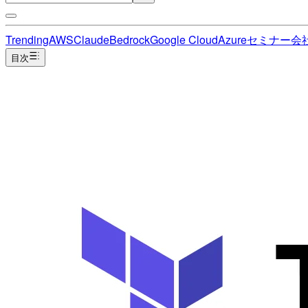
Trending
AWS
Claude
Bedrock
Google Cloud
Azure
セミナー
会
目次