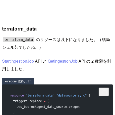
terraform_data
のリソースは以下になりました。（結局
terraform_data
シェル芸でしたね。）
StartIngestionJob
API と
GetIngestionJob
API の 2 種類を利
用しました。
oregon(抜粋).tf
resource
 "terraform_data"
 "datasource_sync"
 {
  triggers_replace
 =
 [
    aws_bedrockagent_data_source
.
oregon
  ]