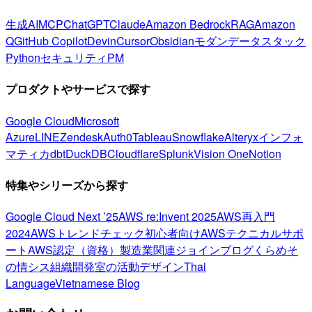
生成AI
MCP
ChatGPT
Claude
Amazon Bedrock
RAG
Amazon
Q
GitHub Copilot
Devin
Cursor
Obsidian
モダンデータスタック
Python
セキュリティ
PM
プロダクトやサービスで探す
Google Cloud
Microsoft
Azure
LINE
Zendesk
Auth0
Tableau
Snowflake
Alteryx
インフォ
マティカ
dbt
DuckDB
Cloudflare
Splunk
Vision One
Notion
特集やシリーズから探す
Google Cloud Next ’25
AWS re:Invent 2025
AWS再入門
2024
AWSトレンドチェック
初心者向け
AWSテクニカルサポ
ート
AWS認定（資格）
製造業関連
ジョインブログ
くらめそ
の情シス
組織開発室の活動
デザイン
Thai
Language
Vietnamese Blog