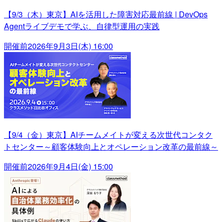
【9/3（木）東京】AIを活用した障害対応最前線 | DevOps
Agentライブデモで学ぶ、自律型運用の実践
開催前
2026年9月3日(木) 16:00
【9/4（金）東京】AIチームメイトが変える次世代コンタク
トセンター～顧客体験向上とオペレーション改革の最前線～
開催前
2026年9月4日(金) 15:00