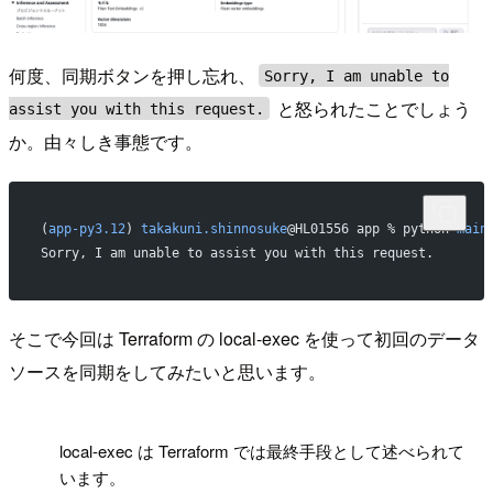
何度、同期ボタンを押し忘れ、
Sorry, I am unable to
と怒られたことでしょう
assist you with this request.
か。由々しき事態です。
(
app-py3.12
) 
takakuni.shinnosuke
@HL01556 app % python 
main
Sorry, I am unable to assist you with this request.
そこで今回は Terraform の local-exec を使って初回のデータ
ソースを同期をしてみたいと思います。
!
local-exec は Terraform では最終手段として述べられて
います。