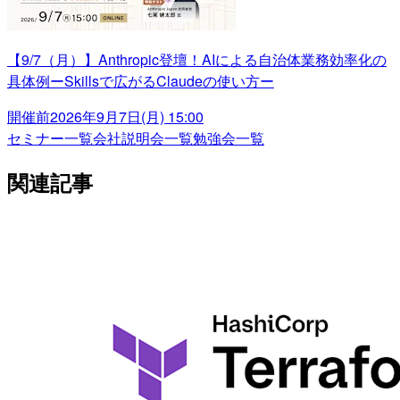
【9/7（月）】Anthropic登壇！AIによる自治体業務効率化の
具体例ーSkillsで広がるClaudeの使い方ー
開催前
2026年9月7日(月) 15:00
セミナー一覧
会社説明会一覧
勉強会一覧
関連記事