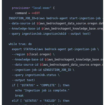
  provisioner
 "local-exec"
 {
    command
 =
 <<EOT
INGESTION_JOB_ID=$(aws bedrock-agent start-ingestion-job -
--data-source-id 
${
aws_bedrockagent_data_source
.
oregon
.
dat
--knowledge-base-id 
${
aws_bedrockagent_knowledge_base
.
oreg
--query ingestionJob.ingestionJobId --output text)
while true; do
  export STATUS=$(aws bedrock-agent get-ingestion-job \
  --region 
${
local
.
oregon
}
 \
  --knowledge-base-id 
${
aws_bedrockagent_knowledge_base
.
or
  --data-source-id 
${
aws_bedrockagent_data_source
.
oregon
.
d
  --ingestion-job-id $INGESTION_JOB_ID \
  --query ingestionJob.status \
  --output text)
  if [ "$STATUS" = "COMPLETE" ]; then
    echo "Ingestion job is complete."
    break
  elif [ "$STATUS" = "FAILED" ]; then