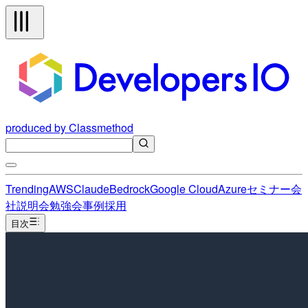
produced by Classmethod
Trending
AWS
Claude
Bedrock
Google Cloud
Azure
セミナー
会
社説明会
勉強会
事例
採用
目次