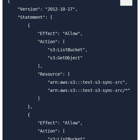
{

    "Version": "2012-10-17",

    "Statement": [

        {

            "Effect": "Allow",

            "Action": [

                "s3:ListBucket",

                "s3:GetObject"

            ],

            "Resource": [

                "arn:aws:s3:::test-s3-sync-src",

                "arn:aws:s3:::test-s3-sync-src/*"

            ]

        },

        {

            "Effect": "Allow",

            "Action": [

                "s3:ListBucket",
