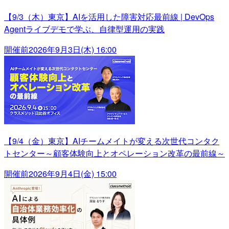
【9/3（木）東京】AIを活用した障害対応最前線 | DevOps
Agentライブデモで学ぶ、自律型運用の実践
開催前
2026年9月3日(木) 16:00
【9/4（金）東京】AIチームメイトが変える次世代コンタク
トセンター～顧客体験向上とオペレーション改革の最前線～
開催前
2026年9月4日(金) 15:00