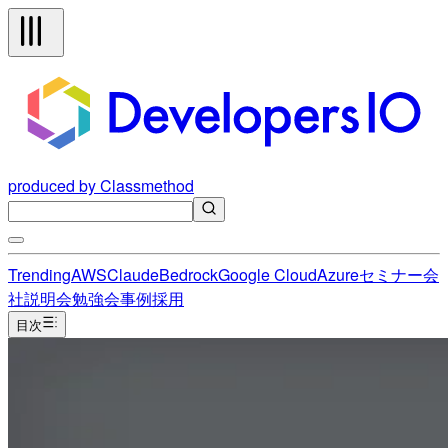
produced by Classmethod
Trending
AWS
Claude
Bedrock
Google Cloud
Azure
セミナー
会
社説明会
勉強会
事例
採用
目次