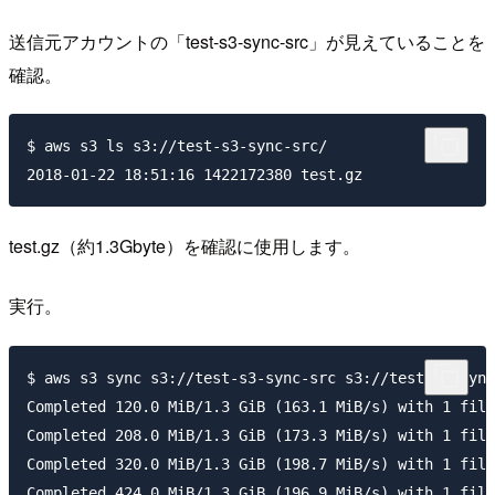
送信元アカウントの「test-s3-sync-src」が見えていることを
確認。
$ aws s3 ls s3://test-s3-sync-src/

test.gz（約1.3Gbyte）を確認に使用します。
実行。
$ aws s3 sync s3://test-s3-sync-src s3://test-s3-sync
Completed 120.0 MiB/1.3 GiB (163.1 MiB/s) with 1 file
Completed 208.0 MiB/1.3 GiB (173.3 MiB/s) with 1 file
Completed 320.0 MiB/1.3 GiB (198.7 MiB/s) with 1 file
Completed 424.0 MiB/1.3 GiB (196.9 MiB/s) with 1 file