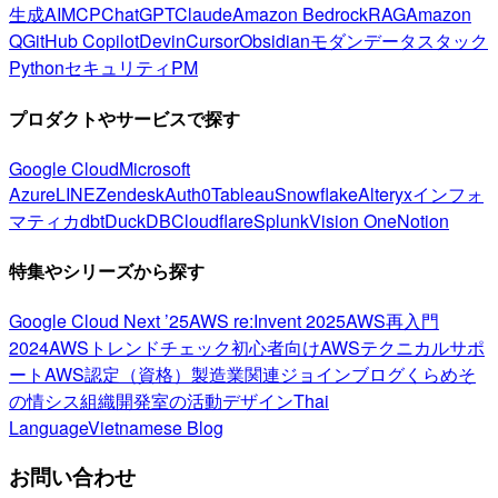
生成AI
MCP
ChatGPT
Claude
Amazon Bedrock
RAG
Amazon
Q
GitHub Copilot
Devin
Cursor
Obsidian
モダンデータスタック
Python
セキュリティ
PM
プロダクトやサービスで探す
Google Cloud
Microsoft
Azure
LINE
Zendesk
Auth0
Tableau
Snowflake
Alteryx
インフォ
マティカ
dbt
DuckDB
Cloudflare
Splunk
Vision One
Notion
特集やシリーズから探す
Google Cloud Next ’25
AWS re:Invent 2025
AWS再入門
2024
AWSトレンドチェック
初心者向け
AWSテクニカルサポ
ート
AWS認定（資格）
製造業関連
ジョインブログ
くらめそ
の情シス
組織開発室の活動
デザイン
Thai
Language
Vietnamese Blog
お問い合わせ