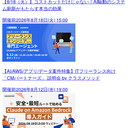
【8/18（火）】コストカットだけじゃない！AI駆動のシステ
ム刷新がもたらす本当の効果
開催前
2026年8月18日(火) 15:00
【AI/AWS/アプリ/データ案件特集】ITフリーランス向け
「CMパートナーズ」 説明会 by クラスメソッド
開催前
2026年8月12日(水) 19:00