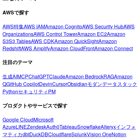
AWSで探す
AWS特集
AWS IAM
Amazon Cognito
AWS Security Hub
AWS
Organizations
AWS Control Tower
Amazon EC2
Amazon
S3
S3 Tables
AWS CDK
Amazon QuickSight
Amazon
Redshift
AWS Amplify
Amazon CloudFront
Amazon Connect
注目のテーマ
生成AI
MCP
ChatGPT
Claude
Amazon Bedrock
RAG
Amazon
Q
GitHub Copilot
Devin
Cursor
Obsidian
モダンデータスタック
Python
セキュリティ
PM
プロダクトやサービスで探す
Google Cloud
Microsoft
Azure
LINE
Zendesk
Auth0
Tableau
Snowflake
Alteryx
インフォ
マティカ
dbt
DuckDB
Cloudflare
Splunk
Vision One
Notion