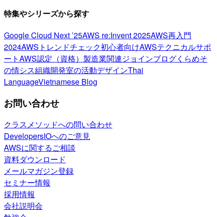
特集やシリーズから探す
Google Cloud Next ’25
AWS re:Invent 2025
AWS再入門
2024
AWSトレンドチェック
初心者向け
AWSテクニカルサポ
ート
AWS認定（資格）
製造業関連
ジョインブログ
くらめそ
の情シス
組織開発室の活動
デザイン
Thai
Language
Vietnamese Blog
お問い合わせ
クラスメソッドへの問い合わせ
DevelopersIOへのご意見
AWSに関するご相談
資料ダウンロード
メールマガジン登録
セミナー情報
採用情報
会社説明会