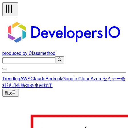
produced by Classmethod
Trending
AWS
Claude
Bedrock
Google Cloud
Azure
セミナー
会
社説明会
勉強会
事例
採用
目次