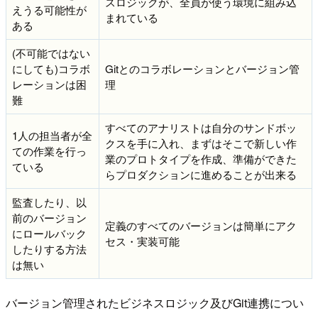
スロジックが、全員が使う環境に組み込
えうる可能性が
まれている
ある
(不可能ではない
にしても)コラボ
Gitとのコラボレーションとバージョン管
レーションは困
理
難
すべてのアナリストは自分のサンドボッ
1人の担当者が全
クスを手に入れ、まずはそこで新しい作
ての作業を行っ
業のプロトタイプを作成、準備ができた
ている
らプロダクションに進めることが出来る
監査したり、以
前のバージョン
定義のすべてのバージョンは簡単にアク
にロールバック
セス・実装可能
したりする方法
は無い
バージョン管理されたビジネスロジック及びGit連携につい