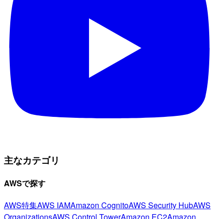
主なカテゴリ
AWSで探す
AWS特集
AWS IAM
Amazon Cognito
AWS Security Hub
AWS
Organizations
AWS Control Tower
Amazon EC2
Amazon