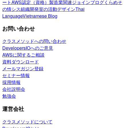
ート
AWS認定（資格）
製造業関連
ジョインブログ
くらめそ
の情シス
組織開発室の活動
デザイン
Thai
Language
Vietnamese Blog
お問い合わせ
クラスメソッドへの問い合わせ
DevelopersIOへのご意見
AWSに関するご相談
資料ダウンロード
メールマガジン登録
セミナー情報
採用情報
会社説明会
勉強会
運営会社
クラスメソッドについて