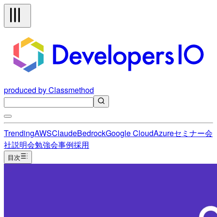
produced by Classmethod
Trending
AWS
Claude
Bedrock
Google Cloud
Azure
セミナー
会
社説明会
勉強会
事例
採用
目次