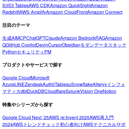
S3
S3 Tables
AWS CDK
Amazon QuickSight
Amazon
Redshift
AWS Amplify
Amazon CloudFront
Amazon Connect
注目のテーマ
生成AI
MCP
ChatGPT
Claude
Amazon Bedrock
RAG
Amazon
Q
GitHub Copilot
Devin
Cursor
Obsidian
モダンデータスタック
Python
セキュリティ
PM
プロダクトやサービスで探す
Google Cloud
Microsoft
Azure
LINE
Zendesk
Auth0
Tableau
Snowflake
Alteryx
インフォ
マティカ
dbt
DuckDB
Cloudflare
Splunk
Vision One
Notion
特集やシリーズから探す
Google Cloud Next ’25
AWS re:Invent 2025
AWS再入門
2024
AWSトレンドチェック
初心者向け
AWSテクニカルサポ