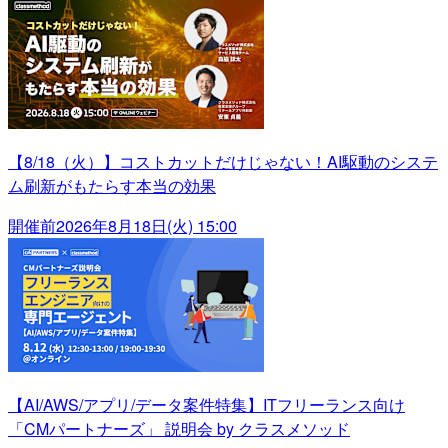
【8/18（火）】コストカットだけじゃない！AI駆動のシステ
ム刷新がもたらす本当の効果
開催前
2026年8月18日(火) 15:00
【AI/AWS/アプリ/データ案件特集】ITフリーランス向け
「CMパートナーズ」 説明会 by クラスメソッド