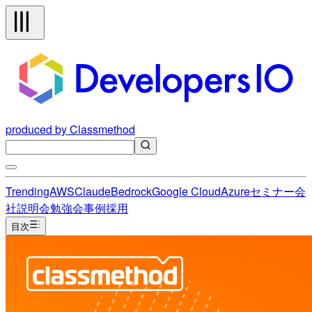
produced by Classmethod
Trending
AWS
Claude
Bedrock
Google Cloud
Azure
セミナー
会
社説明会
勉強会
事例
採用
目次