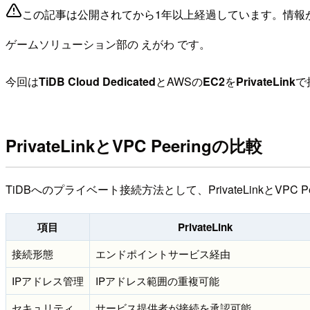
この記事は公開されてから1年以上経過しています。情報
ゲームソリューション部の えがわ です。
今回は
TiDB Cloud Dedicated
とAWSの
EC2
を
PrivateLink
で
PrivateLinkとVPC Peeringの比較
TiDBへのプライベート接続方法として、PrivateLinkとV
項目
PrivateLink
接続形態
エンドポイントサービス経由
IPアドレス管理
IPアドレス範囲の重複可能
セキュリティ
サービス提供者が接続を承認可能