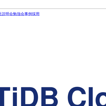
社説明会
勉強会
事例
採用