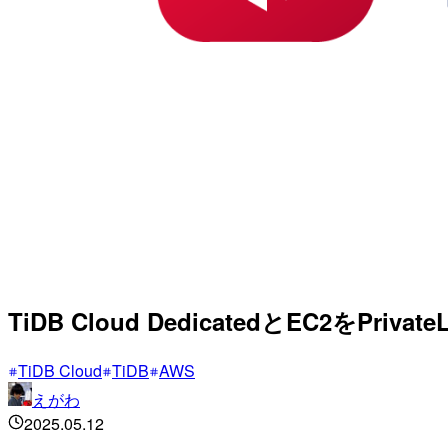
TiDB Cloud DedicatedとEC2をPriv
TiDB Cloud
TiDB
AWS
えがわ
2025.05.12