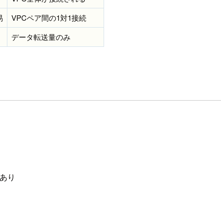
易
VPCペア間の1対1接続
データ転送量のみ
限あり