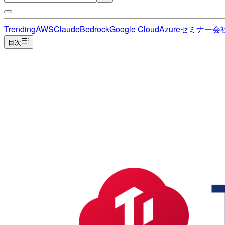
Trending
AWS
Claude
Bedrock
Google Cloud
Azure
セミナー
会
目次