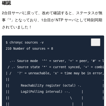
確認
2台目サーバに戻って、改めて確認すると、ステータスが無
事「*」となっており、1台目が NTP サーバとして時刻同期
されていました！
$ chronyc sources -v

210 Number of sources = 8

  .-- Source mode  '^' = server, '=' = peer, '#' = lo
 / .- Source state '*' = current synced, '+' = combin
| /   '?' = unreachable, 'x' = time may be in error, 
||                                                 .-
||      Reachability register (octal) -.           | 
||      Log2(Polling interval) --.      |          | 
||                                \     |          | 
||                                 |    |           \
