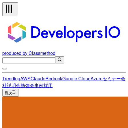
produced by Classmethod
Trending
AWS
Claude
Bedrock
Google Cloud
Azure
セミナー
会
社説明会
勉強会
事例
採用
目次