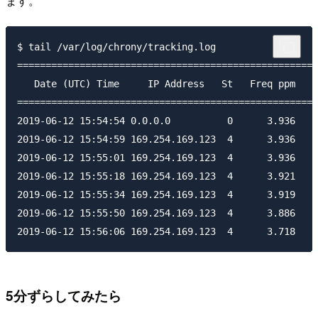
ます。
$ tail /var/log/chrony/tracking.log 

=====================================================
   Date (UTC) Time     IP Address   St   Freq ppm   S
=====================================================
2019-06-12 15:54:54 0.0.0.0          0      3.936    
2019-06-12 15:54:59 169.254.169.123  4      3.936    
2019-06-12 15:55:01 169.254.169.123  4      3.936    
2019-06-12 15:55:18 169.254.169.123  4      3.921    
2019-06-12 15:55:34 169.254.169.123  4      3.919    
2019-06-12 15:55:50 169.254.169.123  4      3.886    
5分ずらしてみたら