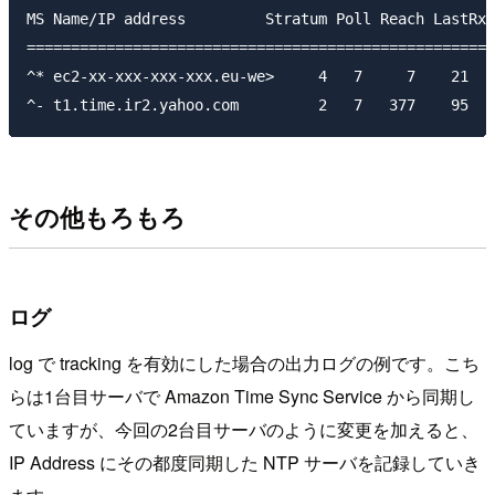
MS Name/IP address         Stratum Poll Reach LastRx 
=====================================================
^* ec2-xx-xxx-xxx-xxx.eu-we>     4   7     7    21  +
その他もろもろ
ログ
log で tracking を有効にした場合の出力ログの例です。こち
らは1台目サーバで Amazon Time Sync Service から同期し
ていますが、今回の2台目サーバのように変更を加えると、
IP Address にその都度同期した NTP サーバを記録していき