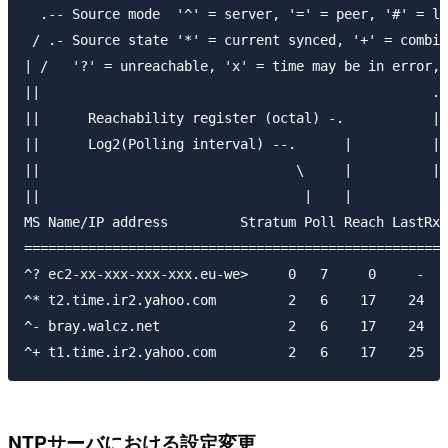
  .-- Source mode  '^' = server, '=' = peer, '#' = lo
 / .- Source state '*' = current synced, '+' = combin
| /   '?' = unreachable, 'x' = time may be in error, 
||                                                 .-
||      Reachability register (octal) -.           | 
||      Log2(Polling interval) --.      |          | 
||                                \     |          | 
||                                 |    |           \

MS Name/IP address         Stratum Poll Reach LastRx 
=====================================================
^? ec2-xx-xxx-xxx-xxx.eu-we>     0   7     0     -   
^* t2.time.ir2.yahoo.com         2   6    17    24   
^- bray.walcz.net                2   6    17    24  +
NTPサーバにおける設定変更