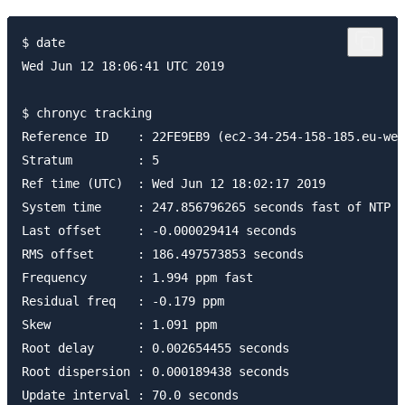
$ date

Wed Jun 12 18:06:41 UTC 2019

$ chronyc tracking

Reference ID    : 22FE9EB9 (ec2-34-254-158-185.eu-wes
Stratum         : 5

Ref time (UTC)  : Wed Jun 12 18:02:17 2019

System time     : 247.856796265 seconds fast of NTP t
Last offset     : -0.000029414 seconds

RMS offset      : 186.497573853 seconds

Frequency       : 1.994 ppm fast

Residual freq   : -0.179 ppm

Skew            : 1.091 ppm

Root delay      : 0.002654455 seconds

Root dispersion : 0.000189438 seconds

Update interval : 70.0 seconds
