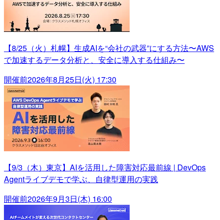
【8/25（火）札幌】生成AIを“会社の武器”にする方法〜AWS
で加速するデータ分析と、安全に導入する仕組み〜
開催前
2026年8月25日(火) 17:30
【9/3（木）東京】AIを活用した障害対応最前線 | DevOps
Agentライブデモで学ぶ、自律型運用の実践
開催前
2026年9月3日(木) 16:00