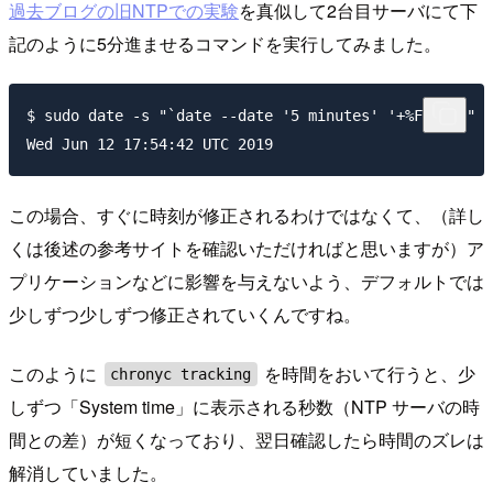
過去ブログの旧NTPでの実験
を真似して2台目サーバにて下
記のように5分進ませるコマンドを実行してみました。
$ sudo date -s "`date --date '5 minutes' '+%F %T'`"

この場合、すぐに時刻が修正されるわけではなくて、（詳し
くは後述の参考サイトを確認いただければと思いますが）ア
プリケーションなどに影響を与えないよう、デフォルトでは
少しずつ少しずつ修正されていくんですね。
このように
を時間をおいて行うと、少
chronyc tracking
しずつ「System time」に表示される秒数（NTP サーバの時
間との差）が短くなっており、翌日確認したら時間のズレは
解消していました。