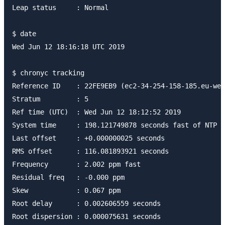
Leap status     : Normal

$ date

Wed Jun 12 18:16:18 UTC 2019

$ chronyc tracking

Reference ID    : 22FE9EB9 (ec2-34-254-158-185.eu-wes
Stratum         : 5

Ref time (UTC)  : Wed Jun 12 18:12:52 2019

System time     : 198.121749878 seconds fast of NTP t
Last offset     : +0.000000025 seconds

RMS offset      : 116.081893921 seconds

Frequency       : 2.002 ppm fast

Residual freq   : -0.000 ppm

Skew            : 0.067 ppm

Root delay      : 0.002606559 seconds

Root dispersion : 0.000075631 seconds
