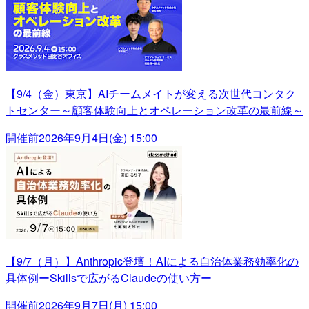
【9/4（金）東京】AIチームメイトが変える次世代コンタク
トセンター～顧客体験向上とオペレーション改革の最前線～
開催前
2026年9月4日(金) 15:00
【9/7（月）】Anthropic登壇！AIによる自治体業務効率化の
具体例ーSkillsで広がるClaudeの使い方ー
開催前
2026年9月7日(月) 15:00