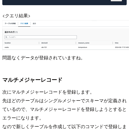
<クエリ結果>
問題なくデータが登録されていますね。
マルチメジャーレコード
次にマルチメジャーレコードを登録します。
先ほどのテーブルはシングルメジャーでスキーマが定義され
ているので、マルチメジャーレコードを登録しようとすると
エラーになります。
なので新しくテーブルを作成して以下のコマンドで登録しま