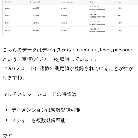
こちらのデータはデバイスからtemperature, level, pressure
という測定値(メジャー)を取得しています。
1つのレコードに複数の測定値が登録されていることがわか
りますね。
マルチメジャーレコードの特徴は
ディメンションは複数登録可能
メジャーも複数登録可能
です。