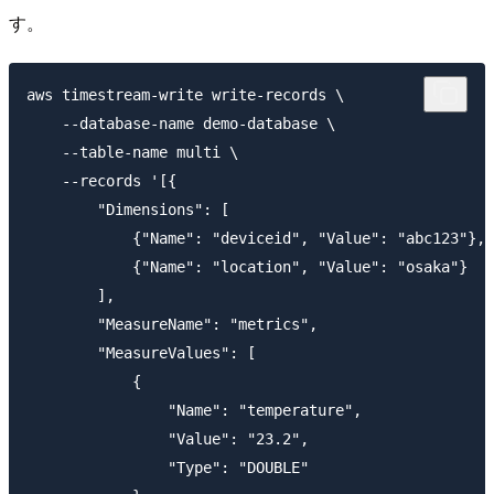
す。
aws timestream-write write-records \

    --database-name demo-database \

    --table-name multi \

    --records '[{

        "Dimensions": [

            {"Name": "deviceid", "Value": "abc123"},

            {"Name": "location", "Value": "osaka"}

        ],

        "MeasureName": "metrics",

        "MeasureValues": [

            {

                "Name": "temperature",

                "Value": "23.2",

                "Type": "DOUBLE"
