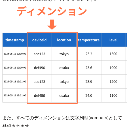
また、すべてのディメンションは文字列型(varchars)として
登録されます。