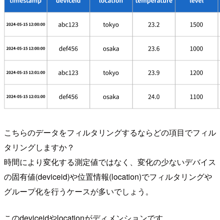
こちらのデータをフィルタリングするならどの項目でフィル
タリングしますか？
時間により変化する測定値ではなく、変化の少ないデバイス
の固有値(deviceid)や位置情報(location)でフィルタリングや
グループ化を行うケースが多いでしょう。
このdeviceidやlocationがディメンションです。