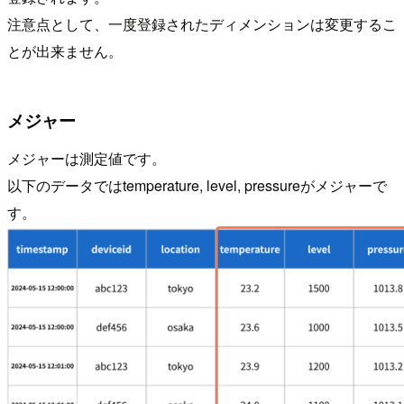
注意点として、一度登録されたディメンションは変更するこ
とが出来ません。
メジャー
メジャーは測定値です。
以下のデータではtemperature, level, pressureがメジャーで
す。