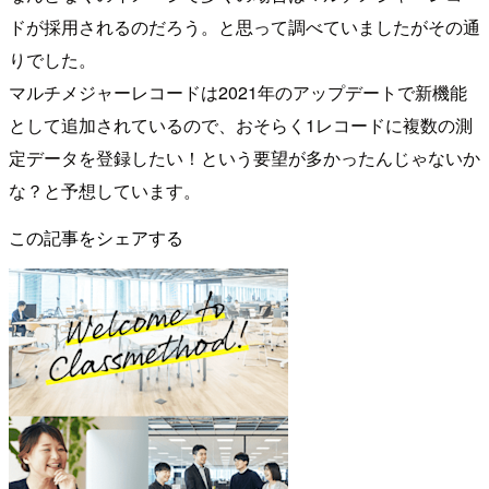
ドが採用されるのだろう。と思って調べていましたがその通
りでした。
マルチメジャーレコードは2021年のアップデートで新機能
として追加されているので、おそらく1レコードに複数の測
定データを登録したい！という要望が多かったんじゃないか
な？と予想しています。
この記事をシェアする