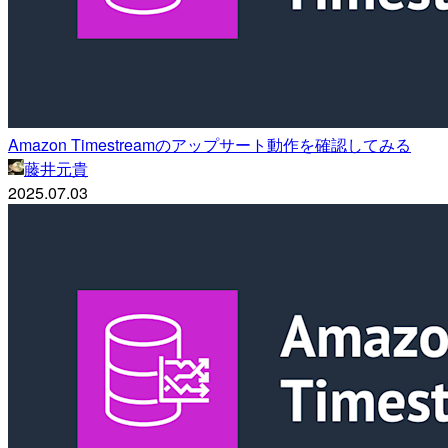
Amazon Timestreamのアップサート動作を確認してみる
藤井元貴
2025.07.03