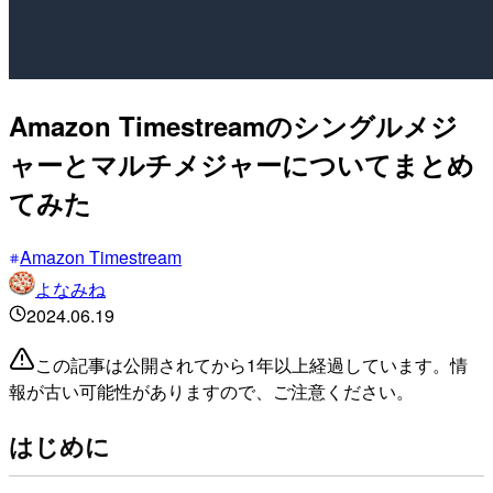
Amazon Timestreamのシングルメジ
ャーとマルチメジャーについてまとめ
てみた
Amazon Timestream
よなみね
2024.06.19
この記事は公開されてから1年以上経過しています。情
報が古い可能性がありますので、ご注意ください。
はじめに