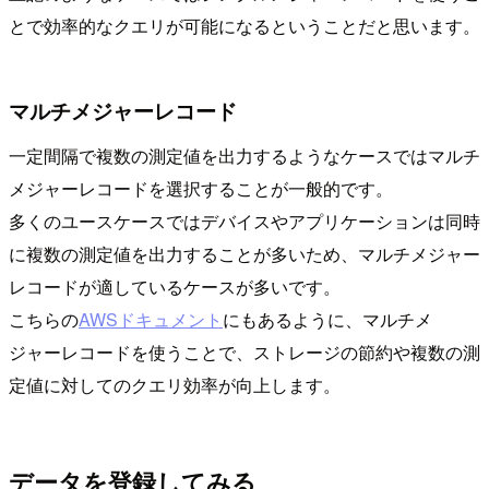
とで効率的なクエリが可能になるということだと思います。
マルチメジャーレコード
一定間隔で複数の測定値を出力するようなケースではマルチ
メジャーレコードを選択することが一般的です。
多くのユースケースではデバイスやアプリケーションは同時
に複数の測定値を出力することが多いため、マルチメジャー
レコードが適しているケースが多いです。
こちらの
AWSドキュメント
にもあるように、マルチメ
ジャーレコードを使うことで、ストレージの節約や複数の測
定値に対してのクエリ効率が向上します。
データを登録してみる