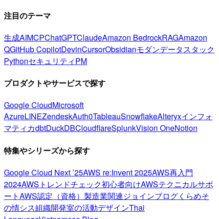
注目のテーマ
生成AI
MCP
ChatGPT
Claude
Amazon Bedrock
RAG
Amazon
Q
GitHub Copilot
Devin
Cursor
Obsidian
モダンデータスタック
Python
セキュリティ
PM
プロダクトやサービスで探す
Google Cloud
Microsoft
Azure
LINE
Zendesk
Auth0
Tableau
Snowflake
Alteryx
インフォ
マティカ
dbt
DuckDB
Cloudflare
Splunk
Vision One
Notion
特集やシリーズから探す
Google Cloud Next ’25
AWS re:Invent 2025
AWS再入門
2024
AWSトレンドチェック
初心者向け
AWSテクニカルサポ
ート
AWS認定（資格）
製造業関連
ジョインブログ
くらめそ
の情シス
組織開発室の活動
デザイン
Thai