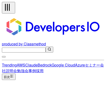
produced by Classmethod
Trending
AWS
Claude
Bedrock
Google Cloud
Azure
セミナー
会
社説明会
勉強会
事例
採用
目次