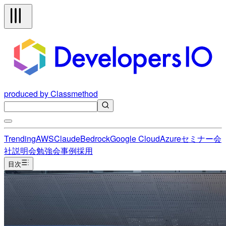
produced by Classmethod
Trending
AWS
Claude
Bedrock
Google Cloud
Azure
セミナー
会
社説明会
勉強会
事例
採用
目次