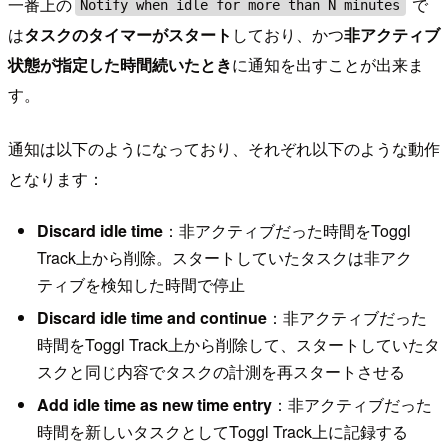
一番上の
で
Notify when idle for more than N minutes
は
タスクのタイマーがスタート
しており、かつ
非アクティブ
状態が指定した時間続いたとき
に通知を出すことが出来ま
す。
通知は以下のようになっており、それぞれ以下のような動作
となります：
Discard idle time
：非アクティブだった時間をToggl
Track上から削除。スタートしていたタスクは非アク
ティブを検知した時間で停止
Discard idle time and continue
：非アクティブだった
時間をToggl Track上から削除して、スタートしていたタ
スクと同じ内容でタスクの計測を再スタートさせる
Add idle time as new time entry
：非アクティブだった
時間を新しいタスクとしてToggl Track上に記録する