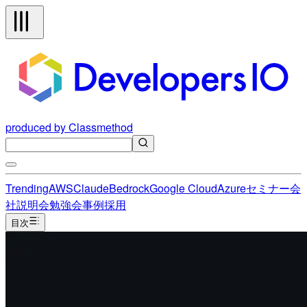
produced by Classmethod
Trending
AWS
Claude
Bedrock
Google Cloud
Azure
セミナー
会
社説明会
勉強会
事例
採用
目次