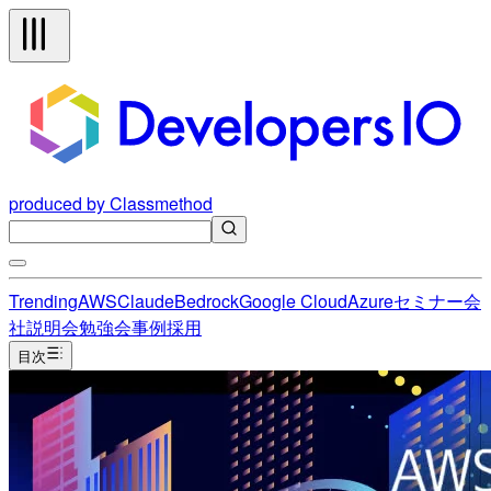
produced by Classmethod
Trending
AWS
Claude
Bedrock
Google Cloud
Azure
セミナー
会
社説明会
勉強会
事例
採用
目次