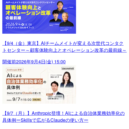
【9/4（金）東京】AIチームメイトが変える次世代コンタク
トセンター～顧客体験向上とオペレーション改革の最前線～
開催前
2026年9月4日(金) 15:00
【9/7（月）】Anthropic登壇！AIによる自治体業務効率化の
具体例ーSkillsで広がるClaudeの使い方ー