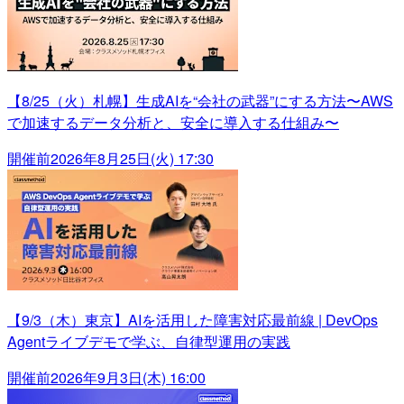
【8/25（火）札幌】生成AIを“会社の武器”にする方法〜AWS
で加速するデータ分析と、安全に導入する仕組み〜
開催前
2026年8月25日(火) 17:30
【9/3（木）東京】AIを活用した障害対応最前線 | DevOps
Agentライブデモで学ぶ、自律型運用の実践
開催前
2026年9月3日(木) 16:00