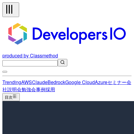
produced by Classmethod
Trending
AWS
Claude
Bedrock
Google Cloud
Azure
セミナー
会
社説明会
勉強会
事例
採用
目次