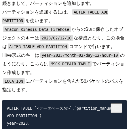
続きまして、パーティションを追加します。
パーティションを追加するには、
ALTER TABLE ADD
を使います。
PARTITION
からのS3に保存したオブ
Amazon Kinesis Data Firehose
ジェクトのキーは
な構成となり、この場合
2023/02/12/10
は
コマンドで行います。
ALTER TABLE ADD PARTITION
Hive形式のキーは
の
year=2023/month=02/day=12/hour=10
ようになり、こちらは
でパーティショ
MSCK REPAIR TABLE
ン作成します。
にパーティションを含んだS3バケットのパスを
LOCATION
指定します。
ALTER TABLE `<データベース名>`.`partition_manual`

ADD PARTITION (

year=2023,
