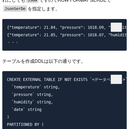
を指定します。
JsonSerDe
{"temperature": 21.84, "pressure": 1018.09, "humidity
{"temperature": 21.85, "pressure": 1018.07, "humidity
テーブルを作成DDLは以下の通りです。
CREATE EXTERNAL TABLE IF NOT EXISTS `<データベース名>`.`
  `temperature` string,

  `pressure` string,

  `humidity` string,

  `date` string

)

PARTITIONED BY (
