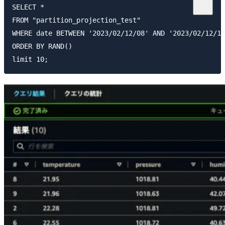
SELECT *

FROM "partition_projection_test"

WHERE date BETWEEN '2023/02/12/08' AND '2023/02/12/15
ORDER BY RAND()
