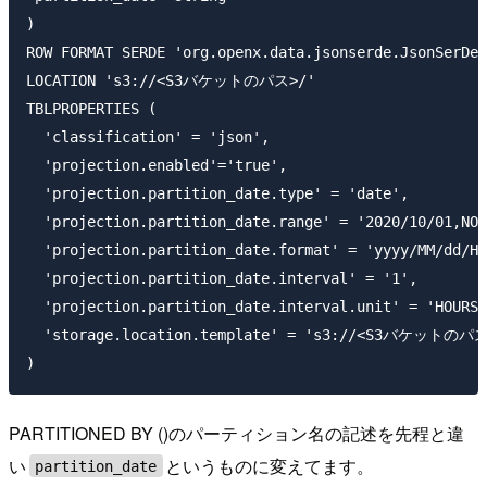
)

ROW FORMAT SERDE 'org.openx.data.jsonserde.JsonSerDe'

LOCATION 's3://<S3バケットのパス>/'

TBLPROPERTIES (

  'classification' = 'json',

  'projection.enabled'='true',

  'projection.partition_date.type' = 'date',

  'projection.partition_date.range' = '2020/10/01,NOW
  'projection.partition_date.format' = 'yyyy/MM/dd/HH
  'projection.partition_date.interval' = '1',

  'projection.partition_date.interval.unit' = 'HOURS'
  'storage.location.template' = 's3://<S3バケットのパス>
PARTITIONED BY ()のパーティション名の記述を先程と違
い
というものに変えてます。
partition_date