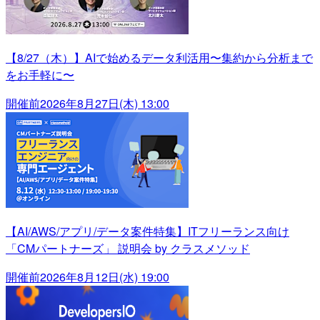
【8/27（木）】AIで始めるデータ利活用〜集約から分析まで
をお手軽に〜
開催前
2026年8月27日(木) 13:00
【AI/AWS/アプリ/データ案件特集】ITフリーランス向け
「CMパートナーズ」 説明会 by クラスメソッド
開催前
2026年8月12日(水) 19:00