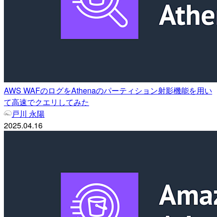
AWS WAFのログをAthenaのパーティション射影機能を用い
て高速でクエリしてみた
戸川 永陽
2025.04.16