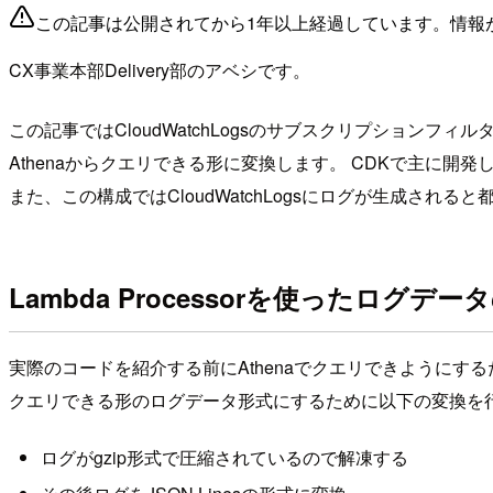
この記事は公開されてから1年以上経過しています。情報
CX事業本部Delivery部のアベシです。
この記事ではCloudWatchLogsのサブスクリプションフ
Athenaからクエリできる形に変換します。 CDKで主に開
また、この構成ではCloudWatchLogsにログが生成され
Lambda Processorを使ったログデ
実際のコードを紹介する前にAthenaでクエリできようにす
クエリできる形のログデータ形式にするために以下の変換を
ログがgzip形式で圧縮されているので解凍する