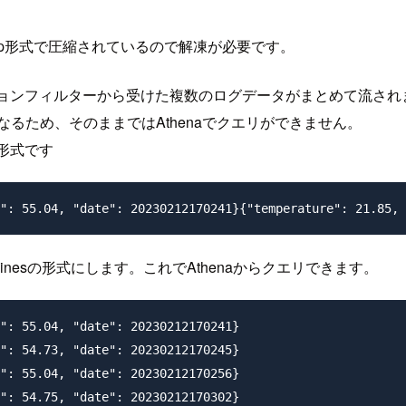
zip形式で圧縮されているので解凍が必要です。
リプションフィルターから受けた複数のログデータがまとめて流され
なるため、そのままではAthenaでクエリができません。
な形式です
nesの形式にします。これでAthenaからクエリできます。
": 55.04, "date": 20230212170241}

": 54.73, "date": 20230212170245}

": 55.04, "date": 20230212170256}

": 54.75, "date": 20230212170302}
