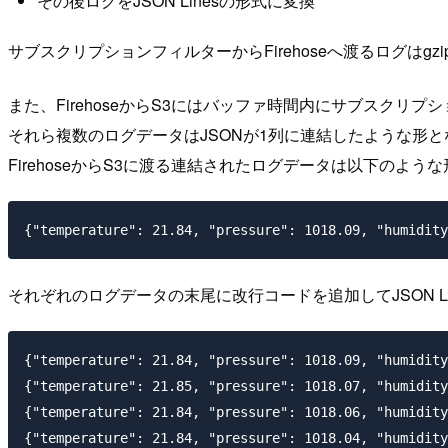
その後ログをJSON Linesの形式に変換
サブスクリプションフィルターからFirehoseへ渡るログはg
また、FirehoseからS3にはバッファ時間内にサブスク
それら複数のログデータはJSONが1列に連結したような形と
FirehoseからS3に渡る連結されたログデータは以下のよう
それぞれのログデータの末尾に改行コードを追加してJSON Li
{"temperature": 21.84, "pressure": 1018.09, "humidity
{"temperature": 21.85, "pressure": 1018.07, "humidity
{"temperature": 21.84, "pressure": 1018.06, "humidity
{"temperature": 21.84, "pressure": 1018.04, "humidity