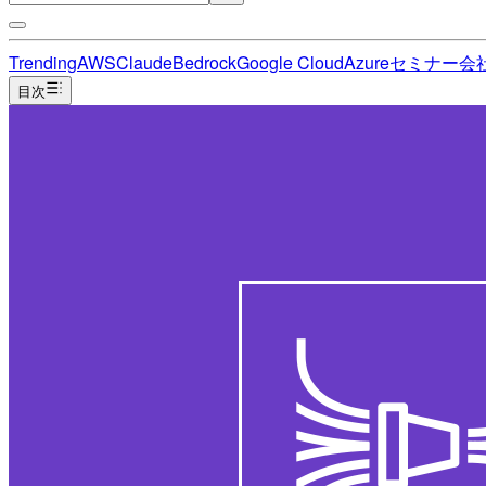
Trending
AWS
Claude
Bedrock
Google Cloud
Azure
セミナー
会
目次