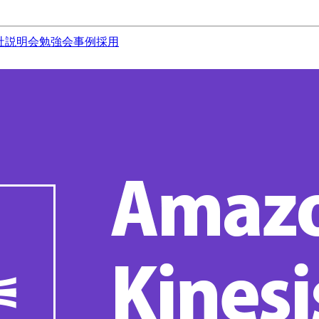
社説明会
勉強会
事例
採用