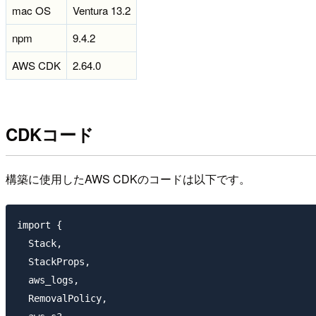
mac OS
Ventura 13.2
npm
9.4.2
AWS CDK
2.64.0
CDKコード
構築に使用したAWS CDKのコードは以下です。
import {

  Stack,

  StackProps,

  aws_logs,

  RemovalPolicy,
