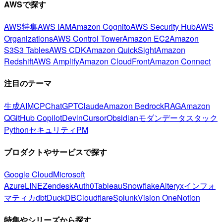
AWSで探す
AWS特集
AWS IAM
Amazon Cognito
AWS Security Hub
AWS
Organizations
AWS Control Tower
Amazon EC2
Amazon
S3
S3 Tables
AWS CDK
Amazon QuickSight
Amazon
Redshift
AWS Amplify
Amazon CloudFront
Amazon Connect
注目のテーマ
生成AI
MCP
ChatGPT
Claude
Amazon Bedrock
RAG
Amazon
Q
GitHub Copilot
Devin
Cursor
Obsidian
モダンデータスタック
Python
セキュリティ
PM
プロダクトやサービスで探す
Google Cloud
Microsoft
Azure
LINE
Zendesk
Auth0
Tableau
Snowflake
Alteryx
インフォ
マティカ
dbt
DuckDB
Cloudflare
Splunk
Vision One
Notion
特集やシリーズから探す