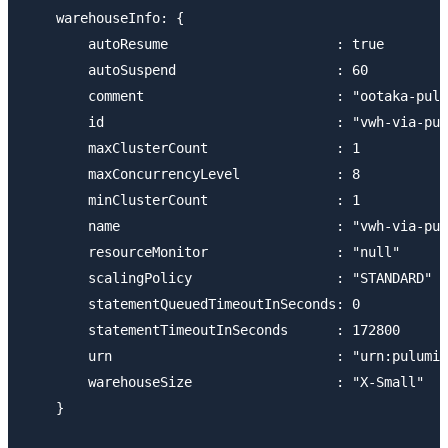
    warehouseInfo: {

        autoResume                     : true

        autoSuspend                    : 60

        comment                        : "ootaka-pulu
        id                             : "vwh-via-pul
        maxClusterCount                : 1

        maxConcurrencyLevel            : 8

        minClusterCount                : 1

        name                           : "vwh-via-pul
        resourceMonitor                : "null"

        scalingPolicy                  : "STANDARD"

        statementQueuedTimeoutInSeconds: 0

        statementTimeoutInSeconds      : 172800

        urn                            : "urn:pulumi:
        warehouseSize                  : "X-Small"

    }
