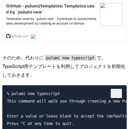
そのため、代わりに
で、
pulumi new typescript
TypeScript用テンプレートを利用してプロジェクトを初期化
しておきます。
% pulumi new typescript

This command will walk you through creating a new Pul
Enter a value or leave blank to accept the (default),
Press ^C at any time to quit.
