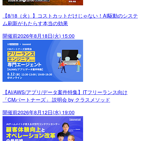
【8/18（火）】コストカットだけじゃない！AI駆動のシステ
ム刷新がもたらす本当の効果
開催前
2026年8月18日(火) 15:00
【AI/AWS/アプリ/データ案件特集】ITフリーランス向け
「CMパートナーズ」 説明会 by クラスメソッド
開催前
2026年8月12日(水) 19:00