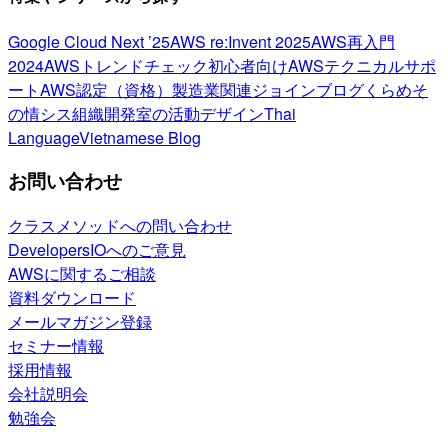
Google Cloud Next ’25
AWS re:Invent 2025
AWS再入門
2024
AWSトレンドチェック
初心者向け
AWSテクニカルサポ
ート
AWS認定（資格）
製造業関連
ジョインブログ
くらめそ
の情シス
組織開発室の活動
デザイン
Thai
Language
Vietnamese Blog
お問い合わせ
クラスメソッドへの問い合わせ
DevelopersIOへのご意見
AWSに関するご相談
資料ダウンロード
メールマガジン登録
セミナー情報
採用情報
会社説明会
勉強会