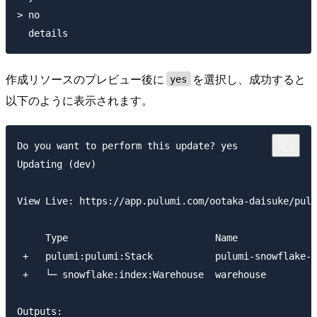
> no

作成リソースのプレビュー後に
を選択し、成功すると
yes
以下のように表示されます。
Do you want to perform this update? yes

Updating (dev)

View Live: https://app.pulumi.com/ootaka-daisuke/pulu
     Type                          Name              
 +   pulumi:pulumi:Stack           pulumi-snowflake-d
 +   └─ snowflake:index:Warehouse  warehouse         
Outputs:
