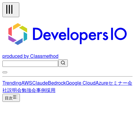
produced by Classmethod
Trending
AWS
Claude
Bedrock
Google Cloud
Azure
セミナー
会
社説明会
勉強会
事例
採用
目次