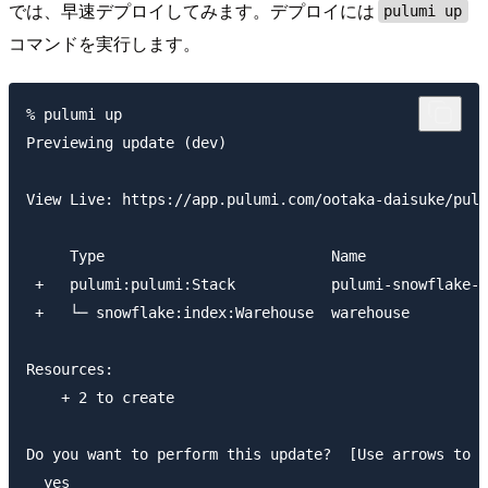
では、早速デプロイしてみます。デプロイには
pulumi up
コマンドを実行します。
% pulumi up

Previewing update (dev)

View Live: https://app.pulumi.com/ootaka-daisuke/pulu
     Type                          Name              
 +   pulumi:pulumi:Stack           pulumi-snowflake-d
 +   └─ snowflake:index:Warehouse  warehouse         
Resources:

    + 2 to create

Do you want to perform this update?  [Use arrows to m
  yes
