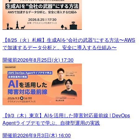
【8/25（火）札幌】生成AIを“会社の武器”にする方法〜AWS
で加速するデータ分析と、安全に導入する仕組み〜
開催前
2026年8月25日(火) 17:30
【9/3（木）東京】AIを活用した障害対応最前線 | DevOps
Agentライブデモで学ぶ、自律型運用の実践
開催前
2026年9月3日(木) 16:00