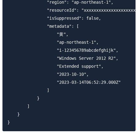
                "region": "ap-northeast-1",

                "resourceId": "xxxxxxxxxxxxxxxxxxxxxx
                "isSuppressed": false,

                "metadata": [

                    "黄",

                    "ap-northeast-1",

                    "i-123456789abcdefghijk",

                    "Windows Server 2012 R2",

                    "Extended support",

                    "2023-10-10",

                    "2023-03-14T06:52:29.000Z"

                ]

            }

        ]

    }
