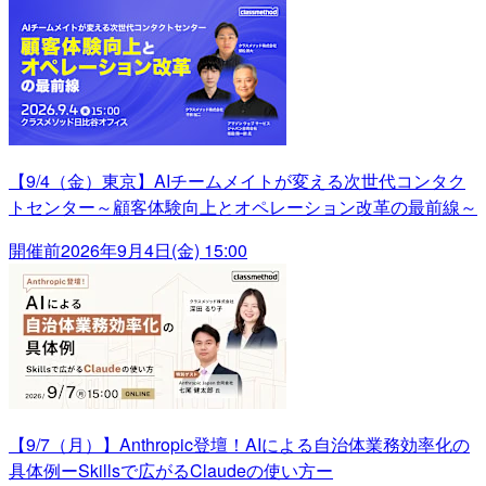
【9/4（金）東京】AIチームメイトが変える次世代コンタク
トセンター～顧客体験向上とオペレーション改革の最前線～
開催前
2026年9月4日(金) 15:00
【9/7（月）】Anthropic登壇！AIによる自治体業務効率化の
具体例ーSkillsで広がるClaudeの使い方ー