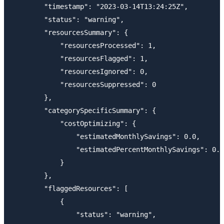
        "timestamp": "2023-03-14T13:24:25Z",

        "status": "warning",

        "resourcesSummary": {

            "resourcesProcessed": 1,

            "resourcesFlagged": 1,

            "resourcesIgnored": 0,

            "resourcesSuppressed": 0

        },

        "categorySpecificSummary": {

            "costOptimizing": {

                "estimatedMonthlySavings": 0.0,

                "estimatedPercentMonthlySavings": 0.0

            }

        },

        "flaggedResources": [

            {

                "status": "warning",
