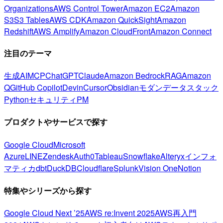
Organizations
AWS Control Tower
Amazon EC2
Amazon
S3
S3 Tables
AWS CDK
Amazon QuickSight
Amazon
Redshift
AWS Amplify
Amazon CloudFront
Amazon Connect
注目のテーマ
生成AI
MCP
ChatGPT
Claude
Amazon Bedrock
RAG
Amazon
Q
GitHub Copilot
Devin
Cursor
Obsidian
モダンデータスタック
Python
セキュリティ
PM
プロダクトやサービスで探す
Google Cloud
Microsoft
Azure
LINE
Zendesk
Auth0
Tableau
Snowflake
Alteryx
インフォ
マティカ
dbt
DuckDB
Cloudflare
Splunk
Vision One
Notion
特集やシリーズから探す
Google Cloud Next ’25
AWS re:Invent 2025
AWS再入門