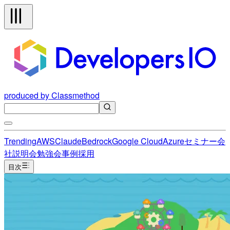
produced by Classmethod
Trending
AWS
Claude
Bedrock
Google Cloud
Azure
セミナー
会
社説明会
勉強会
事例
採用
目次