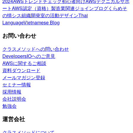
2024
AWSトレンドチェック
初心者向け
AWSテクニカルサポ
ート
AWS認定（資格）
製造業関連
ジョインブログ
くらめそ
の情シス
組織開発室の活動
デザイン
Thai
Language
Vietnamese Blog
お問い合わせ
クラスメソッドへの問い合わせ
DevelopersIOへのご意見
AWSに関するご相談
資料ダウンロード
メールマガジン登録
セミナー情報
採用情報
会社説明会
勉強会
運営会社
クラスメソッドについて