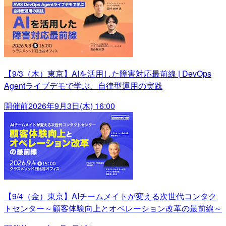
【9/3（木）東京】AIを活用した障害対応最前線 | DevOps
Agentライブデモで学ぶ、自律型運用の実践
開催前
2026年9月3日(木) 16:00
【9/4（金）東京】AIチームメイトが変える次世代コンタク
トセンター～顧客体験向上とオペレーション改革の最前線～