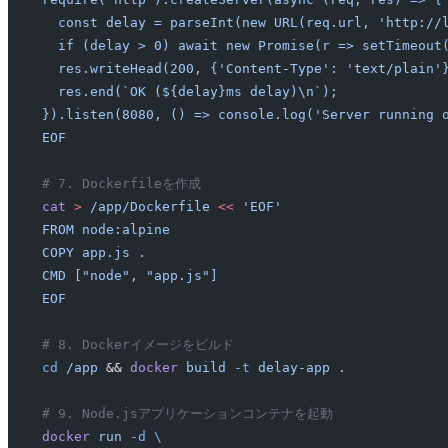
  const delay = parseInt(new URL(req.url, 'http://
  if (delay > 0) await new Promise(r => setTimeout
  res.writeHead(200, {'Content-Type': 'text/plain'
  res.end(`OK (${delay}ms delay)\n`);
}).listen(8080, () => console.log('Server running 
EOF
# 7. Dockerfileを作成
cat
 >
 /app/Dockerfile
 <<
 'EOF'
FROM node:alpine
COPY app.js .
CMD ["node", "app.js"]
EOF
# 8. Dockerイメージをビルド
cd
 /app
 && 
docker
 build
 -t
 delay-app
 .
# 9. Node.jsアプリケーションコンテナを起動
docker
 run
 -d
 \