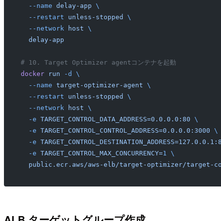
  --name
 delay-app
 \
  --restart
 unless-stopped
 \
  --network
 host
 \
  delay-app
# 10. Target Optimizer agentコンテナを起動
docker
 run
 -d
 \
  --name
 target-optimizer-agent
 \
  --restart
 unless-stopped
 \
  --network
 host
 \
  -e
 TARGET_CONTROL_DATA_ADDRESS=0.0.0.0:80
 \
  -e
 TARGET_CONTROL_CONTROL_ADDRESS=0.0.0.0:3000
 \
  -e
 TARGET_CONTROL_DESTINATION_ADDRESS=127.0.0.1:
  -e
 TARGET_CONTROL_MAX_CONCURRENCY=
1
 \
  public.ecr.aws/aws-elb/target-optimizer/target-c
ALB ターゲットグループ作成