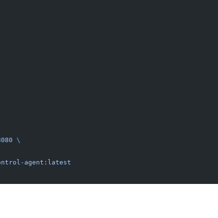
8080
 \
ontrol-agent:latest