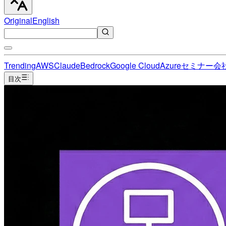
Original
English
Trending
AWS
Claude
Bedrock
Google Cloud
Azure
セミナー
会
目次