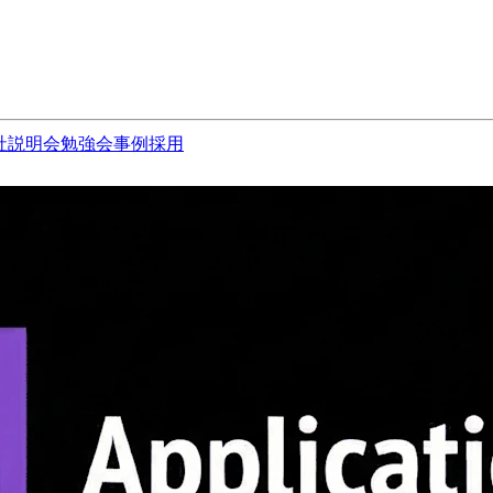
社説明会
勉強会
事例
採用