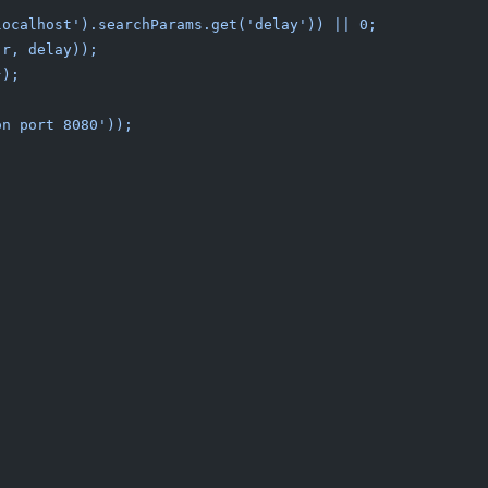
localhost').searchParams.get('delay')) || 0;
(r, delay));
});
on port 8080'));