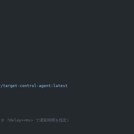
r/target-control-agent:latest
 ?delay=<ms> で遅延時間を指定）