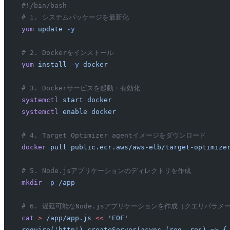
#!/bin/bash
# 1. システムパッケージを最新化
yum
 update
 -y
# 2. Dockerをインストール
yum
 install
 -y
 docker
# 3. Dockerサービスを起動・有効化
systemctl
 start
 docker
systemctl
 enable
 docker
# 4. Target Optimizer agentイメージをダウンロード
docker
 pull
 public.ecr.aws/aws-elb/target-optimize
# 5. Node.jsアプリケーションのディレクトリを作成
mkdir
 -p
 /app
# 6. 遅延可能なNode.jsアプリケーションを作成（クエリパラメータ
cat
 >
 /app/app.js
 <<
 'EOF'
require('http').createServer(async (req, res) => {