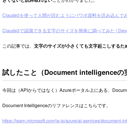
Claude3を使って人間が読むようにパワポ資料を読み込んでみる | D
Claude3で認識できる文字のサイズを簡単に調べてみた | Develo
この記事では、
文字のサイズが小さくても文字起こしするための補助と
試したこと（Document intelligenc
今回は（APIからではなく）Azureポータル上にある、Document I
Document Intelligenceのリファレンスはこちらです。
https://learn.microsoft.com/ja-jp/azure/ai-services/document-i