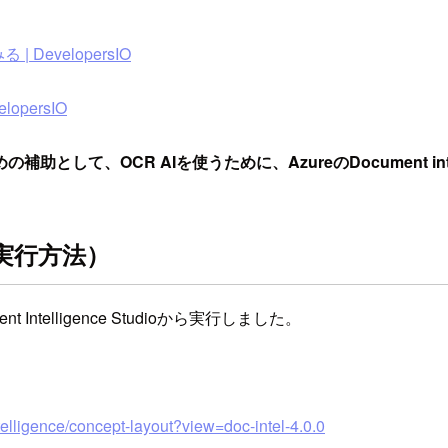
evelopersIO
persIO
して、OCR AIを使うために、AzureのDocument inte
eの実行方法）
ntelligence Studioから実行しました。
ntelligence/concept-layout?view=doc-intel-4.0.0