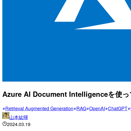
Azure AI Document Intelligenceを
Retrieval Augmented Generation
RAG
OpenAI
ChatGPT
山本紘暉
2024.03.19