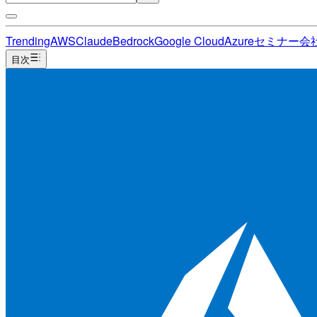
Trending
AWS
Claude
Bedrock
Google Cloud
Azure
セミナー
会
目次