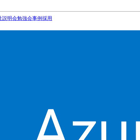
社説明会
勉強会
事例
採用