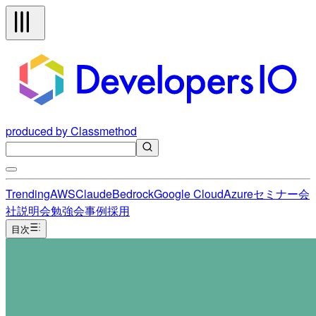
produced by Classmethod
Trending
AWS
Claude
Bedrock
Google Cloud
Azure
セミナー
会
社説明会
勉強会
事例
採用
目次