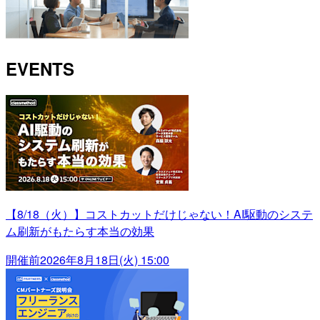
EVENTS
【8/18（火）】コストカットだけじゃない！AI駆動のシステ
ム刷新がもたらす本当の効果
開催前
2026年8月18日(火) 15:00