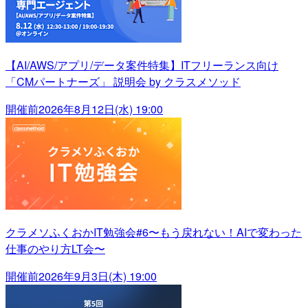
【AI/AWS/アプリ/データ案件特集】ITフリーランス向け
「CMパートナーズ」 説明会 by クラスメソッド
開催前
2026年8月12日(水) 19:00
クラメソふくおかIT勉強会#6〜もう戻れない！AIで変わった
仕事のやり方LT会〜
開催前
2026年9月3日(木) 19:00