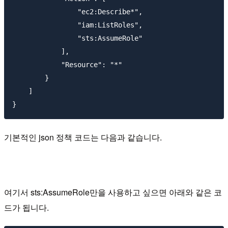
                "ec2:Describe*",

                "iam:ListRoles",

                "sts:AssumeRole"

            ],

            "Resource": "*"

        }

    ]

기본적인 json 정책 코드는 다음과 같습니다.
여기서 sts:AssumeRole만을 사용하고 싶으면 아래와 같은 코
드가 됩니다.