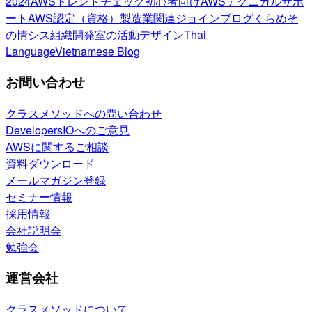
2024
AWSトレンドチェック
初心者向け
AWSテクニカルサポ
ート
AWS認定（資格）
製造業関連
ジョインブログ
くらめそ
の情シス
組織開発室の活動
デザイン
Thai
Language
Vietnamese Blog
お問い合わせ
クラスメソッドへの問い合わせ
DevelopersIOへのご意見
AWSに関するご相談
資料ダウンロード
メールマガジン登録
セミナー情報
採用情報
会社説明会
勉強会
運営会社
クラスメソッドについて