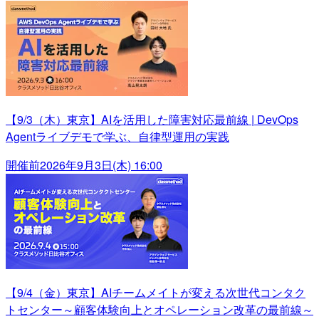
【9/3（木）東京】AIを活用した障害対応最前線 | DevOps
Agentライブデモで学ぶ、自律型運用の実践
開催前
2026年9月3日(木) 16:00
【9/4（金）東京】AIチームメイトが変える次世代コンタク
トセンター～顧客体験向上とオペレーション改革の最前線～