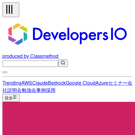
produced by Classmethod
Trending
AWS
Claude
Bedrock
Google Cloud
Azure
セミナー
会
社説明会
勉強会
事例
採用
目次