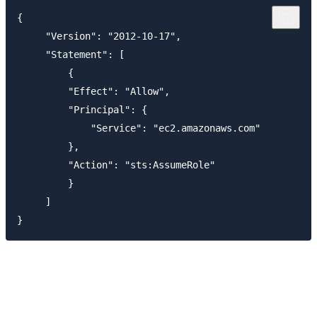
{

     "Version": "2012-10-17",

     "Statement": [

         {

         "Effect": "Allow",

         "Principal": {

             "Service": "ec2.amazonaws.com"

         },

         "Action": "sts:AssumeRole"

         }

     ]
