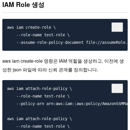
IAM Role 생성
aws iam create-role \

    --role-name test-role \

aws iam create-role 명령은 IAM 역할을 생성하고, 이전에 생
성한 json 파일에 따라 신뢰 관계를 정의합니다.
aws iam attach-role-policy \

    --role-name test-role \

    --policy-arn arn:aws:iam::aws:policy/AmazonSSMMan
aws iam attach-role-policy \

    --role-name test-role \
