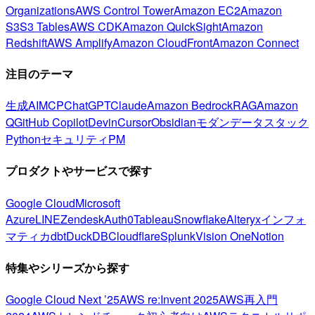
Organizations
AWS Control Tower
Amazon EC2
Amazon
S3
S3 Tables
AWS CDK
Amazon QuickSight
Amazon
Redshift
AWS Amplify
Amazon CloudFront
Amazon Connect
注目のテーマ
生成AI
MCP
ChatGPT
Claude
Amazon Bedrock
RAG
Amazon
Q
GitHub Copilot
Devin
Cursor
Obsidian
モダンデータスタック
Python
セキュリティ
PM
プロダクトやサービスで探す
Google Cloud
Microsoft
Azure
LINE
Zendesk
Auth0
Tableau
Snowflake
Alteryx
インフォ
マティカ
dbt
DuckDB
Cloudflare
Splunk
Vision One
Notion
特集やシリーズから探す
Google Cloud Next ’25
AWS re:Invent 2025
AWS再入門