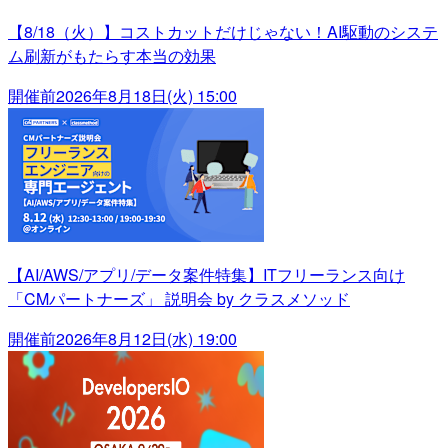
【8/18（火）】コストカットだけじゃない！AI駆動のシステ
ム刷新がもたらす本当の効果
開催前
2026年8月18日(火) 15:00
【AI/AWS/アプリ/データ案件特集】ITフリーランス向け
「CMパートナーズ」 説明会 by クラスメソッド
開催前
2026年8月12日(水) 19:00