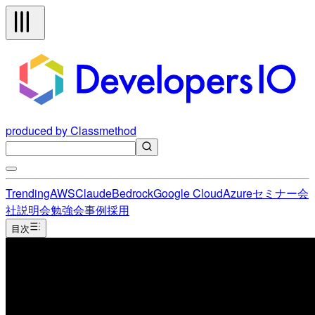
produced by Classmethod
Trending
AWS
Claude
Bedrock
Google Cloud
Azure
セミナー
会
社説明会
勉強会
事例
採用
目次