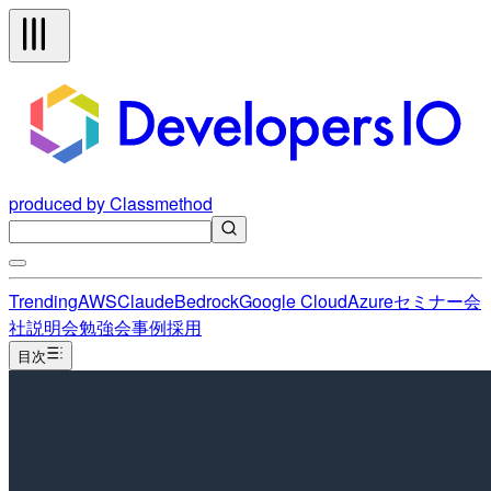
produced by Classmethod
Trending
AWS
Claude
Bedrock
Google Cloud
Azure
セミナー
会
社説明会
勉強会
事例
採用
目次