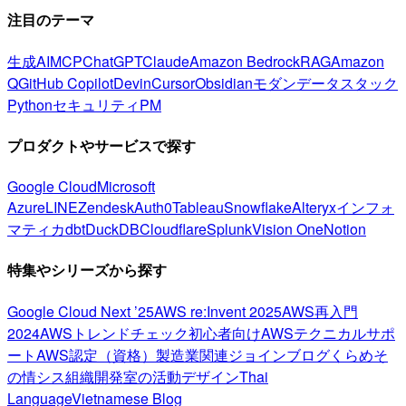
注目のテーマ
生成AI
MCP
ChatGPT
Claude
Amazon Bedrock
RAG
Amazon
Q
GitHub Copilot
Devin
Cursor
Obsidian
モダンデータスタック
Python
セキュリティ
PM
プロダクトやサービスで探す
Google Cloud
Microsoft
Azure
LINE
Zendesk
Auth0
Tableau
Snowflake
Alteryx
インフォ
マティカ
dbt
DuckDB
Cloudflare
Splunk
Vision One
Notion
特集やシリーズから探す
Google Cloud Next ’25
AWS re:Invent 2025
AWS再入門
2024
AWSトレンドチェック
初心者向け
AWSテクニカルサポ
ート
AWS認定（資格）
製造業関連
ジョインブログ
くらめそ
の情シス
組織開発室の活動
デザイン
Thai
Language
Vietnamese Blog