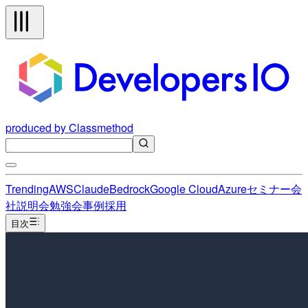
produced by Classmethod
Trending
AWS
Claude
Bedrock
Google Cloud
Azure
セミナー
会
社説明会
勉強会
事例
採用
目次