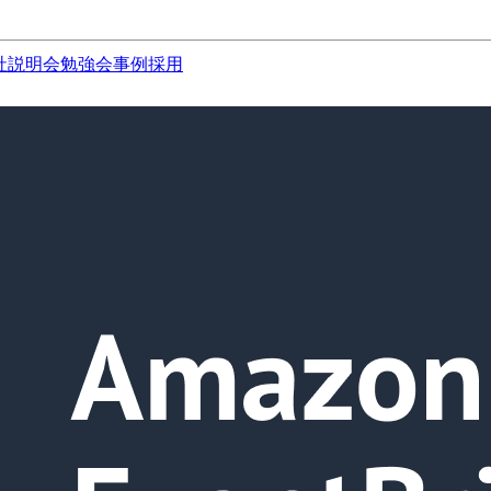
社説明会
勉強会
事例
採用