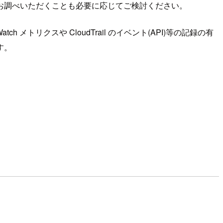
お調べいただくことも必要に応じてご検討ください。
 メトリクスや CloudTrail のイベント(API)等の記録の有
す。