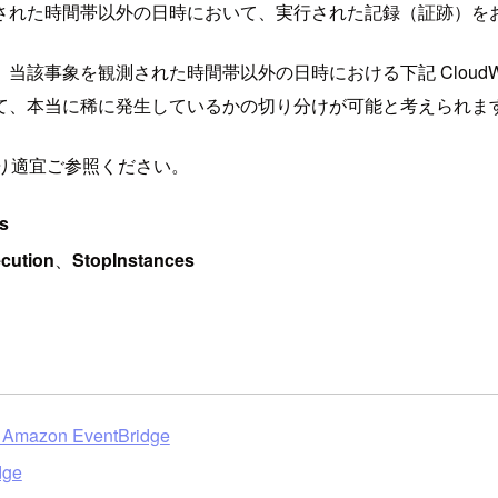
された時間帯以外の日時において、実行された記録（証跡）を
当該事象を観測された時間帯以外の日時における下記 CloudWatch
て、本当に稀に発生しているかの切り分けが可能と考えられま
より適宜ご参照ください。
s
cution
、
StopInstances
n EventBridge
dge