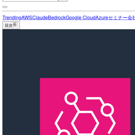
Trending
AWS
Claude
Bedrock
Google Cloud
Azure
セミナー
会
目次