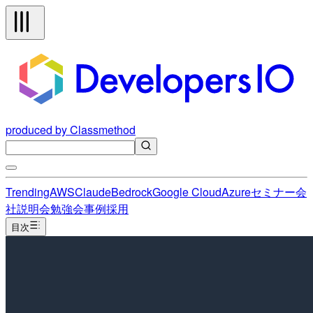
produced by Classmethod
Trending
AWS
Claude
Bedrock
Google Cloud
Azure
セミナー
会
社説明会
勉強会
事例
採用
目次