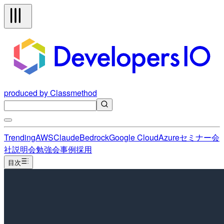
produced by Classmethod
Trending
AWS
Claude
Bedrock
Google Cloud
Azure
セミナー
会
社説明会
勉強会
事例
採用
目次