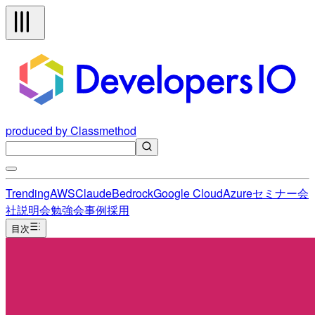
produced by Classmethod
Trending
AWS
Claude
Bedrock
Google Cloud
Azure
セミナー
会
社説明会
勉強会
事例
採用
目次