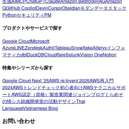
生成AI
MCP
ChatGPT
Claude
Amazon Bedrock
RAG
Amazon
Q
GitHub Copilot
Devin
Cursor
Obsidian
モダンデータスタック
Python
セキュリティ
PM
プロダクトやサービスで探す
Google Cloud
Microsoft
Azure
LINE
Zendesk
Auth0
Tableau
Snowflake
Alteryx
インフォ
マティカ
dbt
DuckDB
Cloudflare
Splunk
Vision One
Notion
特集やシリーズから探す
Google Cloud Next ’25
AWS re:Invent 2025
AWS再入門
2024
AWSトレンドチェック
初心者向け
AWSテクニカルサポ
ート
AWS認定（資格）
製造業関連
ジョインブログ
くらめそ
の情シス
組織開発室の活動
デザイン
Thai
Language
Vietnamese Blog
お問い合わせ