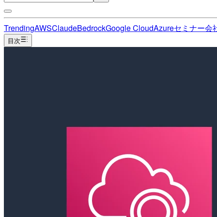
Trending
AWS
Claude
Bedrock
Google Cloud
Azure
セミナー
会
目次