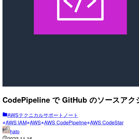
CodePipeline で GitHub
AWSテクニカルサポートノート
AWS IAM
AWS
AWS CodePipeline
AWS CodeStar
hato
2023.11.16