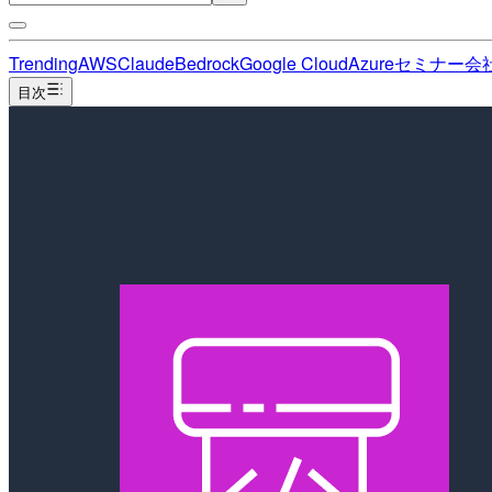
Trending
AWS
Claude
Bedrock
Google Cloud
Azure
セミナー
会
目次