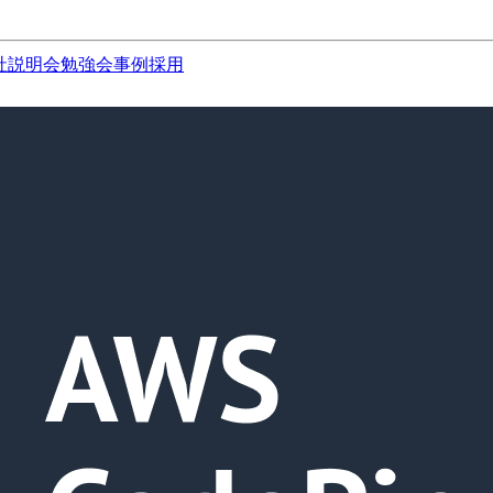
社説明会
勉強会
事例
採用