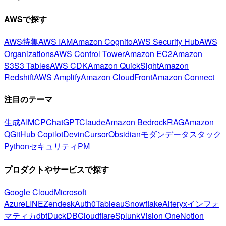
AWSで探す
AWS特集
AWS IAM
Amazon Cognito
AWS Security Hub
AWS
Organizations
AWS Control Tower
Amazon EC2
Amazon
S3
S3 Tables
AWS CDK
Amazon QuickSight
Amazon
Redshift
AWS Amplify
Amazon CloudFront
Amazon Connect
注目のテーマ
生成AI
MCP
ChatGPT
Claude
Amazon Bedrock
RAG
Amazon
Q
GitHub Copilot
Devin
Cursor
Obsidian
モダンデータスタック
Python
セキュリティ
PM
プロダクトやサービスで探す
Google Cloud
Microsoft
Azure
LINE
Zendesk
Auth0
Tableau
Snowflake
Alteryx
インフォ
マティカ
dbt
DuckDB
Cloudflare
Splunk
Vision One
Notion