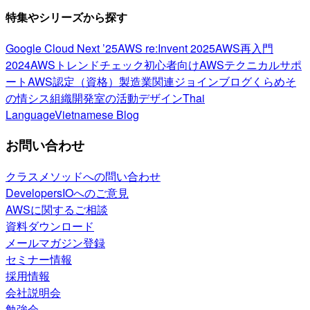
特集やシリーズから探す
Google Cloud Next ’25
AWS re:Invent 2025
AWS再入門
2024
AWSトレンドチェック
初心者向け
AWSテクニカルサポ
ート
AWS認定（資格）
製造業関連
ジョインブログ
くらめそ
の情シス
組織開発室の活動
デザイン
Thai
Language
Vietnamese Blog
お問い合わせ
クラスメソッドへの問い合わせ
DevelopersIOへのご意見
AWSに関するご相談
資料ダウンロード
メールマガジン登録
セミナー情報
採用情報
会社説明会
勉強会