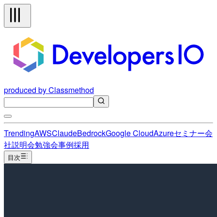
produced by Classmethod
Trending
AWS
Claude
Bedrock
Google Cloud
Azure
セミナー
会
社説明会
勉強会
事例
採用
目次